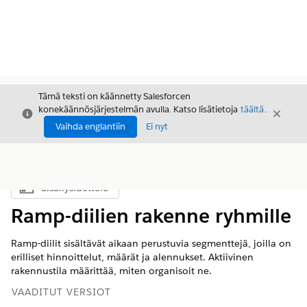
Tämä teksti on käännetty Salesforcen
konekäännösjärjestelmän avulla. Katso lisätietoja
täältä
.
Sulje
Sulje
Sulje
Vaihda englantiin
Ei nyt
Sisällysluettelo
Näytä sisällysluettelo
Ramp-diilien rakenne ryhmille
Ramp-diilit sisältävät aikaan perustuvia segmenttejä, joilla on
erilliset hinnoittelut, määrät ja alennukset. Aktiivinen
rakennustila määrittää, miten organisoit ne.
VAADITUT VERSIOT