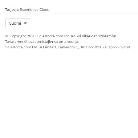
laajenee neljännesvuosittain.
Tarjoaja
Experience Cloud
Avainobjektit
Select Org
Suomi
OBJEKTI
ROOLI
© Copyright 2026, Salesforce.com Inc. Kaikki oikeudet pidätetään.
Rampin aikatauluryhmä
Ylimmän tason säiliö rampin
Tavaramerkit ovat omistajiensa omaisuutta.
aikataululle (vain
Salesforce.com EMEA Limited, Keilaranta 1, 3rd floor 02150 Espoo Finland
kaksitasoinen tila).
Segmentti (ryhmä tai
Yksittäinen ajanjakso, jolla
alaryhmä)
on oma hinnoittelunsa,
määränsä ja alennuksensa.
Tarjouksen rivikohde /
Yhden tai useamman
Tilaustuote
segmentin tuoterivi.
Käytettävä rakenne
SKENAARIO
SUOSITELTU RAKENNE
Yksi tuotejoukko,
Yksitasoinen
yhtenäinen rampa