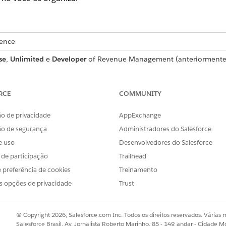
ience
se
,
Unlimited
e
Developer
of Revenue Management (anteriorment
ça Revenue Cloud Advanced ou a licença Revenue Cloud Billing
.
RCE
COMMUNITY
rão)
o Rampar negócios para grupos em cotações e pedidos está
o de privacidade
AppExchange
 Os segmentos aparecem como uma lista simples de grupos 
ão de segurança
Administradores do Salesforce
e uso
Desenvolvedores do Salesforce
s de participação
Trailhead
mped = true)

 preferência de cookies
Treinamento
Segment 1)

s opções de privacidade
Trust
 Segment 2)
ples dos dois modos e funciona bem quando um negócio tem
© Copyright 2026, Salesforce.com Inc. Todos os direitos reservados. Várias m
o longo do tempo.
Salesforce Brasil, Av. Jornalista Roberto Marinho, 85 - 14º andar - Cidade M