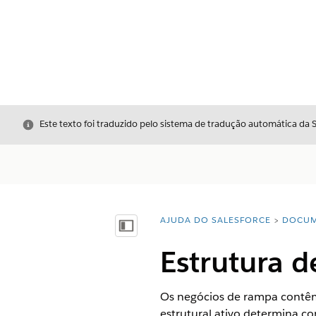
Fechar
Este texto foi traduzido pelo sistema de tradução automática da 
AJUDA DO SALESFORCE
DOCUM
Você está aqui:
Mostrar índice
Estrutura 
Os negócios de rampa contêm
estrutural ativo determina c