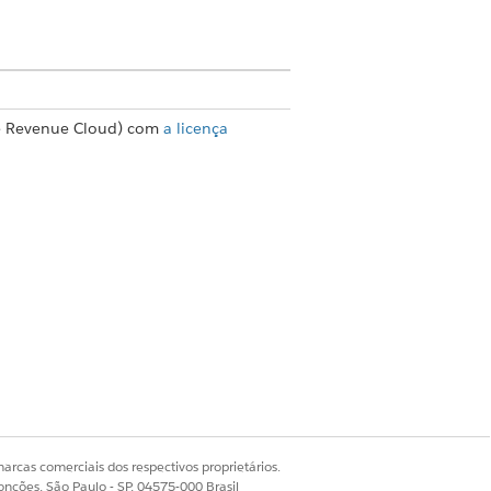
e Revenue Cloud) com
a licença
 ativada, toda a transação é uma
na cotação ou no pedido.
 um único conjunto de produtos
arcas comerciais dos respectivos proprietários.
onções, São Paulo - SP, 04575-000 Brasil