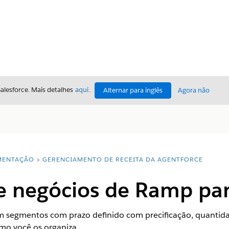
Salesforce. Mais detalhes
aqui
.
Alternar para inglês
Agora não
ENTAÇÃO
GERENCIAMENTO DE RECEITA DA AGENTFORCE
de negócios de Ramp pa
 segmentos com prazo definido com precificação, quantida
omo você os organiza.