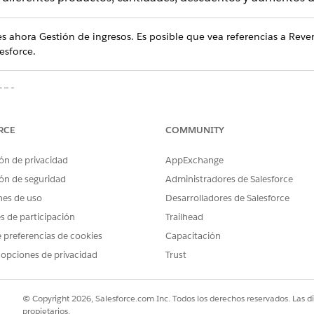
 ahora Gestión de ingresos. Es posible que vea referencias a Reve
sforce.
mpa
uerdo de ventas a largo plazo donde el precio, la cantidad y los d
 segmentos. En vez de presupuestar una tarifa plana en todo el co
RCE
COMMUNITY
 con su propio precio, cantidades y descuentos. Esto proporciona a
n los costos a lo largo de la vida del contrato.
ón de privacidad
AppExchange
pa
ón de seguridad
Administradores de Salesforce
 sistema, duplique flujos requeridos, actualice formatos de página
nes de uso
Desarrolladores de Salesforce
cia de negociaciones en rampa completa para representantes de v
es de participación
Trailhead
 preferencias de cookies
Capacitación
de cómo crear negociaciones en rampa estructuradas para sus grup
ación. Dependiendo de su configuración, puede utilizar una única 
 opciones de privacidad
Trust
es personalizadas.
rdo de rampa
© Copyright 2026, Salesforce.com Inc. Todos los derechos reservados. Las d
rampa, agregue productos a segmentos.
propietarios.