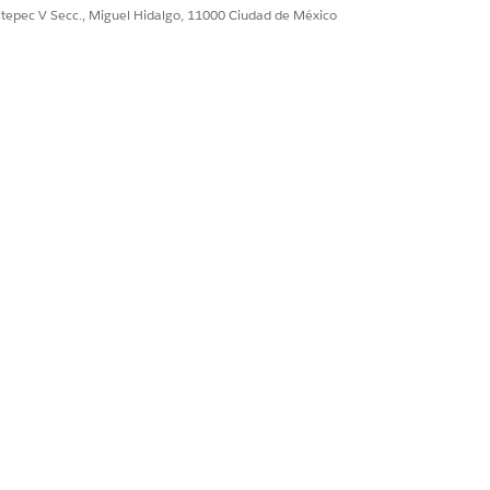
ultepec V Secc., Miguel Hidalgo, 11000 Ciudad de México
gmentos y líneas.
ión a largo plazo en segmentos
oquear precios, consolidar contratos o
ón para la parte no cargada de los
presupuesto de renovación.
na negociación en rampa es un pedido
io, cantidad y descuento en diferentes
nfiguraciones básicas de programación
pa.