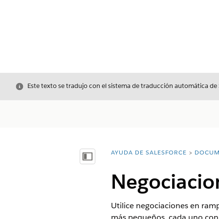
Cerrar
Este texto se tradujo con el sistema de traducción automática de
AYUDA DE SALESFORCE
DOCUM
Usted está aquí:
Mostrar índice de materias
Negociacio
Utilice negociaciones en ram
más pequeños, cada uno con d