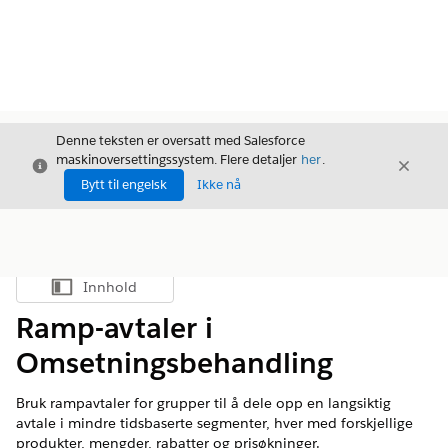
Denne teksten er oversatt med Salesforce
maskinoversettingssystem. Flere detaljer
her
.
Avslutt
Avslut
Avslutt
Bytt til engelsk
Ikke nå
Innhold
Vis innholdsfortegnelse
Ramp-avtaler i
Omsetningsbehandling
Bruk rampavtaler for grupper til å dele opp en langsiktig
avtale i mindre tidsbaserte segmenter, hver med forskjellige
produkter, mengder, rabatter og prisøkninger.