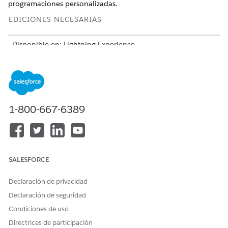
programaciones personalizadas.
EDICIONES NECESARIAS
Disponible en: Lightning Experience
Disponible en: Ediciones
Enterprise
,
Unlimited
y
Developer
de
Revenue Management
(anteriormente Revenue Cloud)
donde Gestión de transacciones está activada
Crear un acuerdo de rampa para grupos con
1-800-667-6389
programación de rampa única por transacción
Active únicamente Negociaciones en rampa para grupos
en presupuestos y pedidos para tratar toda la transacción
automáticamente como una única programación de
rampa implícita.
SALESFORCE
Crear acuerdos de rampa para grupos con múltiples
Declaración de privacidad
programaciones de rampa por transacción
Si su administrador activó el parámetro Programaciones
Declaración de seguridad
de rampa múltiples por transacción, cree una
Condiciones de uso
programación de rampa para cada negociación de rampa.
Directrices de participación