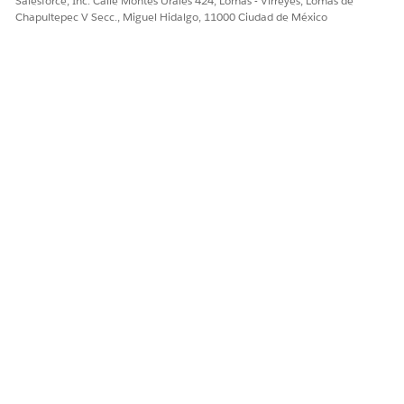
Salesforce, Inc. Calle Montes Urales 424, Lomas - Virreyes, Lomas de
Chapultepec V Secc., Miguel Hidalgo, 11000 Ciudad de México