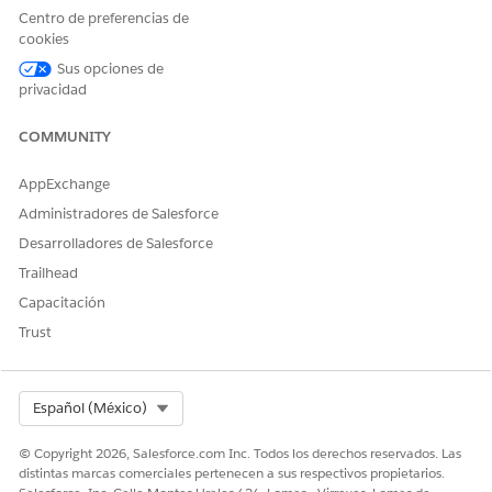
Utilizar el flujo guiado Crear programación de rampa
Centro de preferencias de
El flujo guiado Crear programación de rampa genera una
cookies
estructura de negociaciones de múltiples segmentos
Sus opciones de
completa en un paso.
privacidad
COMMUNITY
¿RESOLVIÓ ESTE ARTÍCULO SU PROBLEMA?
AppExchange
¡Háganos saber cómo podemos mejorar!
Administradores de Salesforce
Desarrolladores de Salesforce
Sí
No
Trailhead
Capacitación
Trust
Select Org
Español (México)
© Copyright 2026, Salesforce.com Inc. Todos los derechos reservados. Las
distintas marcas comerciales pertenecen a sus respectivos propietarios.