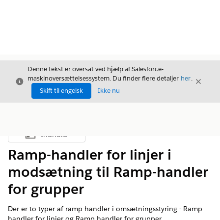
Denne tekst er oversat ved hjælp af Salesforce-
maskinoversættelsessystem. Du finder flere detaljer
her
.
Luk
Luk
Luk
Skift til engelsk
Ikke nu
Indhold
Vis indholdsfortegnelse
Ramp-handler for linjer i
modsætning til Ramp-handler
for grupper
Der er to typer af ramp handler i
omsætningsstyring
- Ramp
handler for linjer og Ramp handler for grupper.