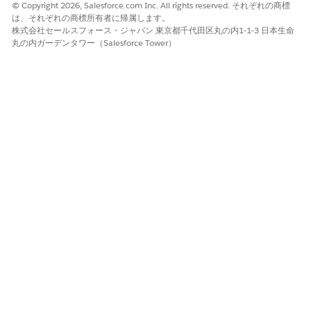
ランプ区分を個々の取引品目レベルで適用します。サブスクリプ
© Copyright 2026, Salesforce.com Inc. All rights reserved. それぞれの商標
ションベースの商品は、セグメントに分割された 1 つの見積品目
は、それぞれの商標所有者に帰属します。
株式会社セールスフォース・ジャパン 東京都千代田区丸の内1-1-3 日本生命
として表示され、それぞれに独自の価格、数量、割引がありま
丸の内ガーデンタワー（Salesforce Tower）
す。このアプローチを使用するには、システム管理者が商品カタ
ログ管理で商品の傾斜区分を設定します。傾斜区分を使用して明
示的に設定された商品のみが対象となります。品目のランプ商談
で追加費用なしでトライアルを提供するには、セグメント種別が
[無料トライアル] の商品セグメントを作成します。
Salesforce では、Ramp Deals for Groups のみを使用す
重要
ることをお勧めします。
この記事で問題は解決されましたか?
ご意見をお待ちしております。
はい
いいえ