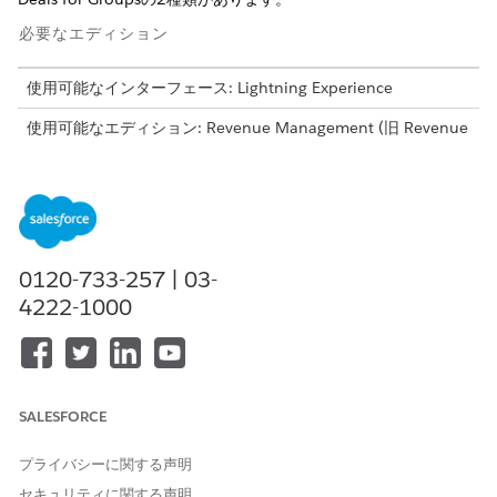
必要なエディション
使用可能なインターフェース: Lightning Experience
使用可能なエディション: Revenue Management (旧 Revenue
Cloud) の
Enterprise
Edition、
Unlimited
Edition、および
Developer
Edition (
Revenue Cloud
Growth ライセンス、
Revenue Cloud Advanced ライセンス、または Revenue
Cloud Billing ライセンス付属)。
グループの商談の促進
0120-733-257 | 03-
4222-1000
グループ内のすべての対象商品をまとめて対象として、グループ
レベルで傾斜区分を適用します。これは、新しい実装に推奨され
る方法です。要件を満たすすべてのサブスクリプション商品がデ
フォルトで対象になります。商品カタログ管理の商品ごとの設定
は必要ありません。グループ向けのランプ商談でトライアルを追
加費用なしで提供するために、営業担当はグループレベルまたは
SALESFORCE
品目レベルのセグメントに 100% の手動割引を適用します。
プライバシーに関する声明
グループのランプ案件には、品目のランプ案件よりもいくつかの
セキュリティに関する声明