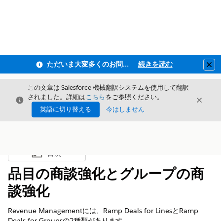
ただいま大変多くのお問い合わせをいただいており、ご連絡までにお時間を頂戴しております
続きを読む
Clo
この文章は Salesforce 機械翻訳システムを使用して翻訳
されました。詳細は
こちら
をご参照ください。
閉じる
閉じ
閉じる
英語に切り替える
今はしません
目次
目次を表示
品目の商談強化とグループの商
談強化
Revenue Management
には、Ramp Deals for LinesとRamp
Deals for Groupsの2種類があります。