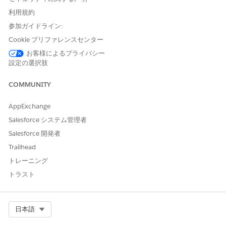
利点があります。
利用規約
バンドル商品をサポートします。ランプセグメントに対して行
参加ガイドライン:
われた設定変更は、そのセグメントと後続のすべてのセグメン
トに自動的に伝播されます。
Cookie プリファレンスセンター
使用量商品をサポートします。ランプセグメントごとに異なる
お客様によるプライバシー
レートを指定できます。
設定の選択肢
セグメントごとの単価の上昇をサポートし、正確で透明性の高
い価格設定を実現します。
COMMUNITY
見積ドキュメントにセグメントが表示されるため、顧客とのコ
ラボレーションが容易になります。
AppExchange
価格を調整し、項目値を変更するために、傾斜アセットを修正
Salesforce システム管理者
できます。
トライアルセグメントと按分セグメントをサポートします。
Salesforce 開発者
Experience Cloud サイトで使用できます。
Trailhead
現在品目のランプ商談を使用している場合は、グループのランプ
トレーニング
商談に移行することをお勧めします。移行時に両方のアプローチ
トラスト
を並行して実行できますが、同じ見積または注文で混在させるこ
とはできません。
Select Org
日本語
品目の商談の促進