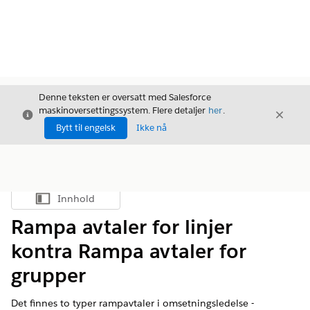
Denne teksten er oversatt med Salesforce
maskinoversettingssystem. Flere detaljer
her
.
Avslutt
Avslut
Avslutt
Bytt til engelsk
Ikke nå
Innhold
Vis innholdsfortegnelse
Rampa avtaler for linjer
kontra Rampa avtaler for
grupper
Det finnes to typer rampavtaler i
omsetningsledelse
-