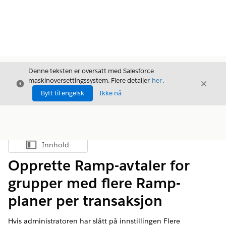
Denne teksten er oversatt med Salesforce
maskinoversettingssystem. Flere detaljer
her
.
Avslutt
Avslut
Avslutt
Bytt til engelsk
Ikke nå
Innhold
Vis innholdsfortegnelse
Opprette Ramp-avtaler for
grupper med flere Ramp-
planer per transaksjon
Hvis administratoren har slått på innstillingen Flere