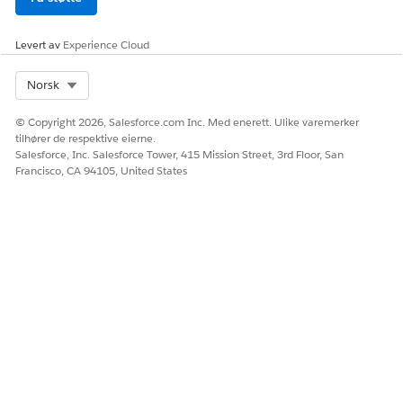
HJALP DENNE ARTIKKELEN MED Å LØSE PROBLEMET DITT?
La oss få vite det slik at vi kan forbedre!
Levert av
Experience Cloud
Ja
Nei
Select Org
Norsk
© Copyright 2026, Salesforce.com Inc. Med enerett. Ulike varemerker
tilhører de respektive eierne.
Salesforce, Inc. Salesforce Tower, 415 Mission Street, 3rd Floor, San
Francisco, CA 94105, United States