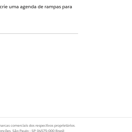
, crie uma agenda de rampas para
e Revenue Cloud) com
a licença
rampa
. Salve suas alterações.
arcas comerciais dos respectivos proprietários.
r o primeiro segmento.
onções, São Paulo - SP, 04575-000 Brasil