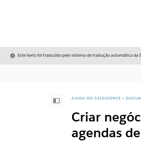
Fechar
Este texto foi traduzido pelo sistema de tradução automática da 
AJUDA DO SALESFORCE
DOCUM
Você está aqui:
Mostrar índice
Criar negóc
agendas de