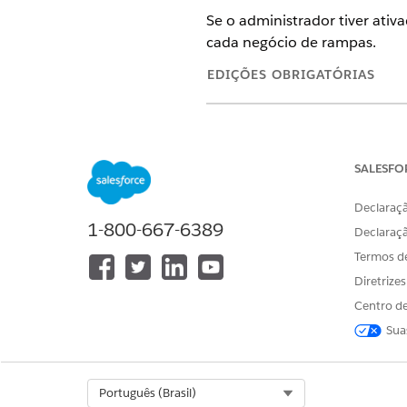
Se o administrador tiver ati
cada negócio de rampas.
EDIÇÕES OBRIGATÓRIAS
Disponível em: Lightning Exper
Disponível em: Edições
Enterpri
Revenue Cloud Growth, a licen
SALESFO
Declaraçã
1-800-667-6389
Declaraç
Para gerenciar negócios de ramp
Termos d
cotação:
Diretrize
Para gerenciar negócios de ram
Centro de
pedido:
Sua
Abra uma cotação ou pedido
Salve suas alterações. Clique
No painel lateral, defina
Tipo
Select Org
Português (Brasil)
Clique em
Mostrar mais açõe