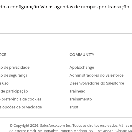
vado a configuração Várias agendas de rampas por transação
ience
se
,
Unlimited
e
Developer
of Revenue Management (anteriorment
ça Revenue Cloud Advanced ou a licença Revenue Cloud Billing
.
RCE
COMMUNITY
o de privacidade
AppExchange
PERMISSÕES DE USUÁRIO NECESSÁRIAS
ão de segurança
Administradores do Salesforce
 para grupos de itens de linha de
Criar em cotações
e uso
Desenvolvedores do Salesforce
s de participação
Trailhead
p para grupos de produtos do
Criar em Pedidos
 preferência de cookies
Treinamento
s opções de privacidade
Trust
 e clique em
Adicionar grupo
.
 no nome do grupo para abrir o painel lateral.
 de grupo de linhas de cotação como Grupo de agendamento de 
© Copyright 2026, Salesforce.com Inc. Todos os direitos reservados. Várias m
s
na agenda e, em seguida, clique em
Adicionar subgrupo
para cria
Salesforce Brasil, Av. Jornalista Roberto Marinho, 85 - 14º andar - Cidade M