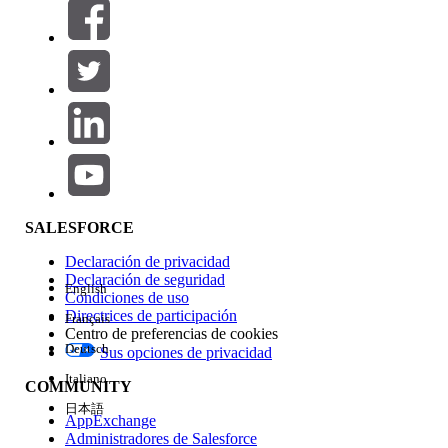
Filtros (0)
SELECCIONAR FILTROS
Agregar
Área de productos
Repercusión de función
SALESFORCE
Declaración de privacidad
Declaración de seguridad
English
Condiciones de uso
Directrices de participación
Français
Centro de preferencias de cookies
Deutsch
Sus opciones de privacidad
Edición
Italiano
COMMUNITY
日本語
AppExchange
Administradores de Salesforce