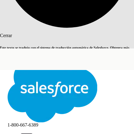
Buscar
Cerrar
Este texto se tradujo con el sistema de traducción automática de Salesforce. Obtenga más
Cambiar a inglés
Ahora no
detalles
aquí
.
Cerrar
Cerrar
1-800-667-6389