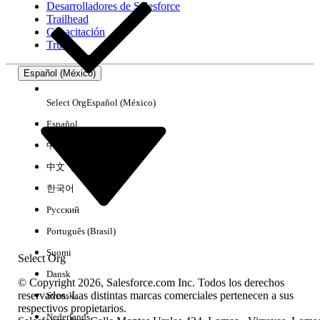
Desarrolladores de Salesforce
Trailhead
Experiencia
Capacitación
Trust
Español (México)
Borrar todo
Listo
Select Org
Español (México)
Español
中文（简体）
中文（繁體）
한국어
Русский
Português (Brasil)
Suomi
Select Org
Dansk
© Copyright 2026, Salesforce.com Inc. Todos los derechos
reservados. Las distintas marcas comerciales pertenecen a sus
Svenska
respectivos propietarios.
No hay resultados
Nederlands