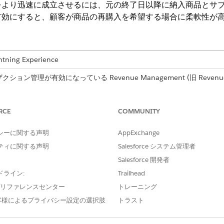
をより迅速に成立させるには、元の終了日以降に納入商品とサ
有効にすると、顧客が商品の再購入を希望する場合に柔軟性が
ng Experience
ンザクション管理が有効になっている
Revenue Management
(旧 Revenu
loper
Edition
RCE
必要なユーザー権限
COMMUNITY
「InitiateRenewal AP
シーに関する声明
AppExchange
ティに関する声明
Salesforce システム管理者
および
Salesforce 開発者
営業担当人格権限
ドライン:
Trailhead
e プリファレンスセンター
トレーニング
サブスクリプション終了日より後であっても、納入商品開始日
である。納入商品の有効期限と新しい更新開始日の間にギャッ
客様によるプライバシー設定の選択肢
トラスト
新されます。更新の開始日と終了日を選択すると、既存のサブス