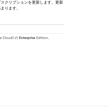
ブスクリプションを更新します。更新
高まります。
e Cloud)
の
Enterprise
Edition、
I」権限セット
を変更できます。更新期間の開始日が
プがある場合、新しい納入商品状態期
クリプション更新期間が上書きされ、