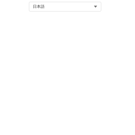
サブスクリプションの未使用
Select Org
日本語