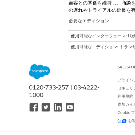
顧客との関係を維持し、商談
の遅れやトライアルの延長を
必要なエディション
使用可能なインターフェース: Lightni
使用可能なエディション: トラ
Unlimited
Edition、および
Deve
SALESFO
期限切れの納入商品を更新する
プライバ
0120-733-257 | 03-4222-
セキュリ
1000
利用規約
参加ガイ
Cooki
サブスクリプション更新日が
ライフサイクルの終了日以降
お
間が数量 0 の納入商品が更