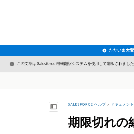
閉じる
この文章は Salesforce 機械翻訳システムを使用して翻訳されまし
SALESFORCE ヘルプ
ドキュメント
詳細情報:
目次を表示
期限切れの