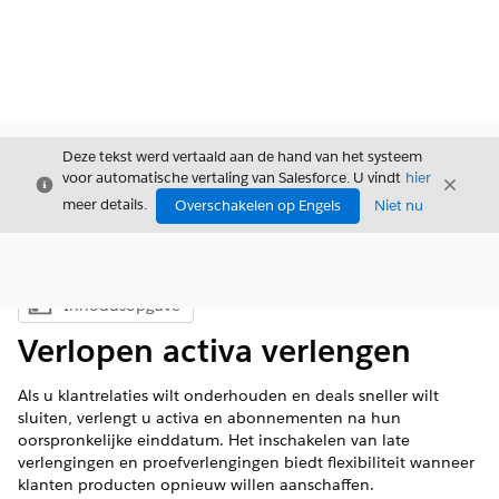
Deze tekst werd vertaald aan de hand van het systeem
voor automatische vertaling van Salesforce. U vindt
hier
Sluiten
Sluite
Sluiten
meer details.
Overschakelen op Engels
Niet nu
Inhoudsopgave
Inhoudsopgave weergeven
Verlopen activa verlengen
Als u klantrelaties wilt onderhouden en deals sneller wilt
sluiten, verlengt u activa en abonnementen na hun
oorspronkelijke einddatum. Het inschakelen van late
verlengingen en proefverlengingen biedt flexibiliteit wanneer
klanten producten opnieuw willen aanschaffen.