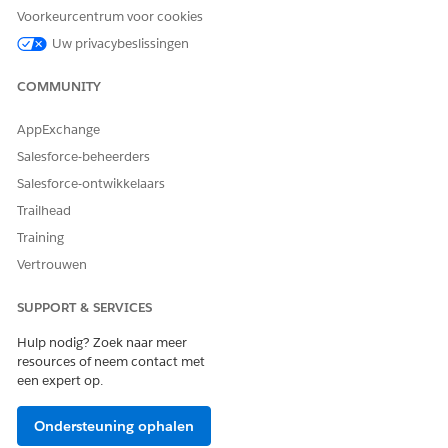
Voorkeurcentrum voor cookies
levenscyclus. Als er een hiaat bestaat tussen de vervaldatum
van het activum en de nieuwe begindatum van de verlenging,
Uw privacybeslissingen
werkt het systeem het activum bij met een nieuwe periode
van activumstatus met een hoeveelheid van nul. Als u een
COMMUNITY
begin- en einddatum voor verlenging selecteert, wordt de
bestaande verlengingsperiode van het abonnement
AppExchange
overschreven en wordt er een offerte of order gemaakt om
Salesforce-beheerders
het ongebruikte deel van het abonnement terug te betalen.
Salesforce-ontwikkelaars
Trailhead
Training
Vertrouwen
SUPPORT & SERVICES
Hulp nodig? Zoek naar meer
resources of neem contact met
een expert op.
Ondersteuning ophalen