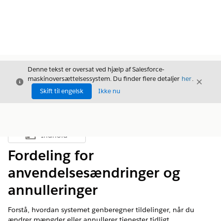
Denne tekst er oversat ved hjælp af Salesforce-
maskinoversættelsessystem. Du finder flere detaljer
her
.
Luk
Luk
Luk
Skift til engelsk
Ikke nu
Indhold
Vis indholdsfortegnelse
Fordeling for
anvendelsesændringer og
annulleringer
Forstå, hvordan systemet genberegner tildelinger, når du
ændrer mængder eller annullerer tjenester tidligt.