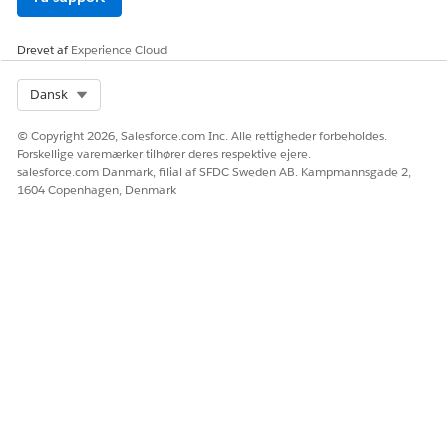
Giv os besked, så vi kan forbedre os!
Ja
Nej
Drevet af
Experience Cloud
Select Org
Dansk
© Copyright 2026, Salesforce.com Inc. Alle rettigheder forbeholdes.
Forskellige varemærker tilhører deres respektive ejere.
salesforce.com Danmark, filial af SFDC Sweden AB. Kampmannsgade 2,
1604 Copenhagen, Denmark