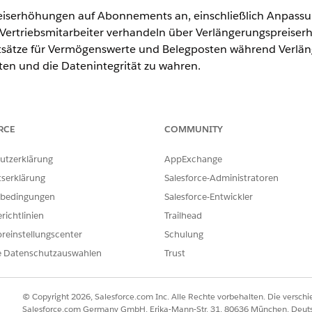
iserhöhungen auf Abonnements an, einschließlich Anpassu
 Vertriebsmitarbeiter verhandeln über Verlängerungspreise
sätze für Vermögenswerte und Belegposten während Verlä
ten und die Datenintegrität zu wahren.
ence
RCE
COMMUNITY
ited
und
Developer
Edition der
Umsatzverwaltung
(ehemals Reven
utzerklärung
AppExchange
tserklärung
Salesforce-Administratoren
ERFORDERLICHE BENUTZERBERECHTIGUNGEN
bedingungen
Salesforce-Entwickler
richtlinien
Trailhead
Umsatzverwaltung
verwal
reinstellungscenter
Schulung
UND
e Datenschutzauswahlen
Trust
Aufträge aus Angeboten e
UND
© Copyright 2026, Salesforce.com Inc. Alle Rechte vorbehalten. Die versch
Salesforce.com Germany GmbH, Erika-Mann-Str. 31, 80636 München, Deut