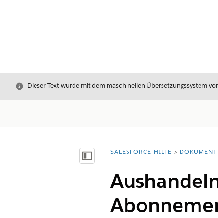
Schließen
Dieser Text wurde mit dem maschinellen Übersetzungssystem von S
SALESFORCE-HILFE
DOKUMENT
Sie befinden sich hier:
Inhalt anzeigen
Aushandeln
Abonnemen