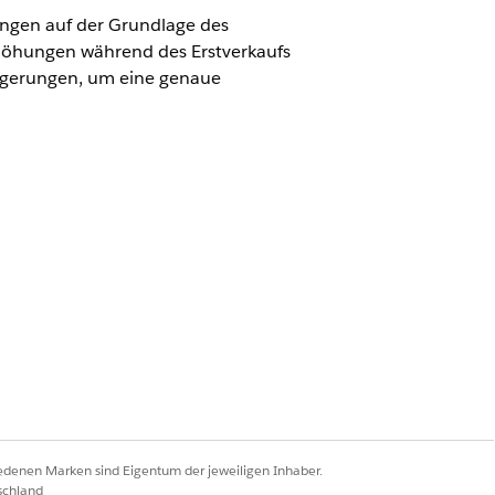
ngen auf der Grundlage des
rhöhungen während des Erstverkaufs
ngerungen, um eine genaue
ue Cloud)
mit aktivierter
ten
rstellen
iedenen Marken sind Eigentum der jeweiligen Inhaber.
schland