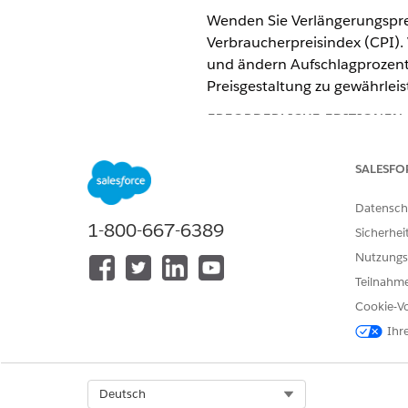
Wenden Sie Verlängerungspre
Verbraucherpreisindex (CPI).
und ändern Aufschlagprozent
Preisgestaltung zu gewährleis
ERFORDERLICHE EDITIONEN
Verfügbarkeit: Lightning Experi
SALESFO
Verfügbarkeit:
Enterprise
,
Unlim
Datensch
Transaktionsverwaltung
1-800-667-6389
Sicherhei
Nutzungs
Teilnahme
Erstellen von Preiserhöhungen:
Cookie-Vo
Ihr
Select Org
Deutsch