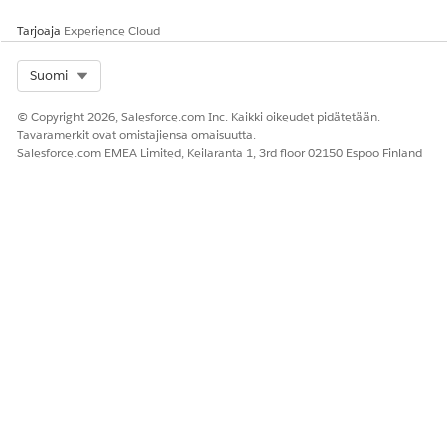
Palauta vahingossa poistettuja apurahoja napsauttamalla
Korvaa kaikki
rakentaaksesi tietueet uudelleen.
Tarjoaja
Experience Cloud
Ota yhteyttä Salesforce-pääkäyttäjääsi tai asiakastukeen,
jos datan yhdenmukaisuuden palauttaminen
Select Org
Suomi
uudelleenhinnoittelussa epäonnistuu.
© Copyright 2026, Salesforce.com Inc. Kaikki oikeudet pidätetään.
Tavaramerkit ovat omistajiensa omaisuutta.
Salesforce.com EMEA Limited, Keilaranta 1, 3rd floor 02150 Espoo Finland
RATKAISIKO TÄMÄ ARTIKKELI ONGELMASI?
Anna palautetta, jotta voimme kehittyä!
Kyllä
Ei