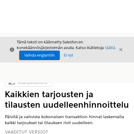
Tämä teksti on käännetty Salesforcen
konekäännösjärjestelmän avulla. Katso lisätietoja
täältä
.
Sulje
Sulje
Sulje
Vaihda englantiin
Ei nyt
Sisällysluettelo
Näytä sisällysluettelo
Kaikkien tarjousten ja
tilausten uudelleenhinnoittelu
Päivitä ja vahvista kokonaisen transaktion hinnat laskemalla
kaikki tarjoukset tai tilauksen rivit uudelleen.
VAADITUT VERSIOT