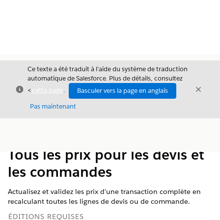
Ce texte a été traduit à l’aide du système de traduction
automatique de Salesforce. Plus de détails, consultez
Fermer
Ferme
<
cette page
.
Basculer vers la page en anglais
Fermer
Pas maintenant
Table des
Afficher la table des matières
matières
Tous les prix pour les devis et
les commandes
Actualisez et validez les prix d'une transaction complète en
recalculant toutes les lignes de devis ou de commande.
ÉDITIONS REQUISES