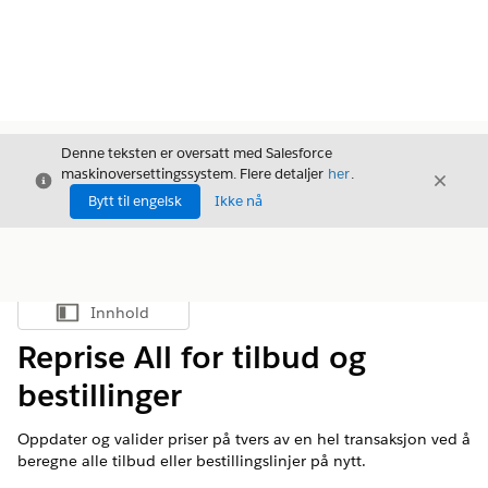
Denne teksten er oversatt med Salesforce
maskinoversettingssystem. Flere detaljer
her
.
Avslutt
Avslut
Avslutt
Bytt til engelsk
Ikke nå
Innhold
Vis innholdsfortegnelse
Reprise All for tilbud og
bestillinger
Oppdater og valider priser på tvers av en hel transaksjon ved å
beregne alle tilbud eller bestillingslinjer på nytt.