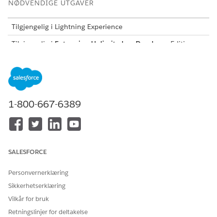
NØDVENDIGE UTGAVER
Tilgjengelig i Lightning Experience
Tilgjengelig i
Enterprise
,
Unlimited
og
Developer
Edition av
omsetningsbehandling
(tidligere Revenue Cloud)
der
Transaksjonsbehandling er aktivert
Handlingen Reprice All (Gjenpris alle) utfører en fullstendig
omprising av hver transaksjonslinje, selv om det ikke er noen
endringer. Denne handlingen kjører alltid en fullstendig ny
1-800-667-6389
beregning, uavhengig av om du slår på Delta Pricing.
Scenarier for gjenprising
Transaksjonsbehandlingstype (TPT) hoppet over prising
SALESFORCE
under postforpliktelsesprosessen.
Valideringsfeil hindret en vellykket priskjøring.
Personvernerklæring
Rabatter, justeringer eller pakkekonfigurasjoner krever en
Sikkerhetserklæring
oppdatering.
Beregnede avgifter må beregnes (krever innstillingen
Legg
Vilkår for bruk
til beregnede avgifter i tilbud og bestillinger
i
Retningslinjer for deltakelse