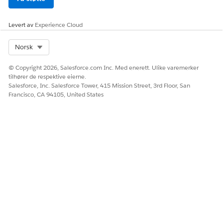
låste ressurser.
Gjenopprett utilsiktet slettede tildelinger ved å klikke på
Levert av
Experience Cloud
Gjenpris alle
for å bygge postene på nytt.
Kontakt Salesforce-administratoren eller kundestøtte hvis
Select Org
Norsk
omprissetting mislykkes med å gjenopprette
datakonsistens.
© Copyright 2026, Salesforce.com Inc. Med enerett. Ulike varemerker
tilhører de respektive eierne.
Salesforce, Inc. Salesforce Tower, 415 Mission Street, 3rd Floor, San
Francisco, CA 94105, United States
HJALP DENNE ARTIKKELEN MED Å LØSE PROBLEMET DITT?
La oss få vite det slik at vi kan forbedre!
Ja
Nei