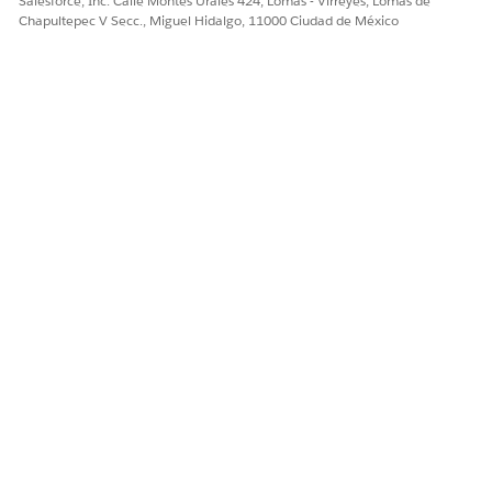
Salesforce, Inc. Calle Montes Urales 424, Lomas - Virreyes, Lomas de
Chapultepec V Secc., Miguel Hidalgo, 11000 Ciudad de México
¿RESOLVIÓ ESTE ARTÍCULO SU PROBLEMA?
¡Háganos saber cómo podemos mejorar!
Sí
No