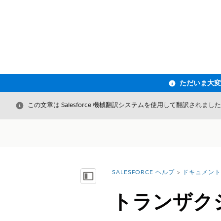
閉じる
この文章は Salesforce 機械翻訳システムを使用して翻訳されまし
SALESFORCE ヘルプ
ドキュメント
詳細情報:
目次を表示
トランザク