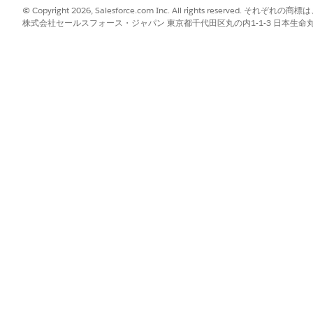
ができます。最後のトランザクションをロールバックしたら、次の最新
© Copyright 2026, Salesforce.com Inc. All rights reserve
株式会社セールスフォース・ジャパン 東京都千代田区丸の内1-1-3 日本生命丸の内ガ
ックトランザクションはロールバックできません。
: 最初の販売、キャンセル、または移行取引のロールバックはサポート
は、傾斜路、使用量ベースの商品、または動的収益オーケストレーション
ん。
?