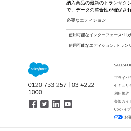
納入商品の最新のトランザク
で、データの整合性が確保さ
必要なエディション
使用可能なインターフェース: Lightni
使用可能なエディション: トラ
Unlimited
Edition、および
Deve
SALESFO
ロールバックの対象資格と使
プライバ
ロールバックを開始する前に
0120-733-257 | 03-4222-
セキュリ
タイミングの制限: 開始され
1000
利用規約
ランザクションのロールバック
バンドル制約: ロールバック
参加ガイ
ション全体をロールバックする
Cooki
トランザクション範囲: トラ
お
従来のデータ: Salesforce
アクションの順序: ロールバ