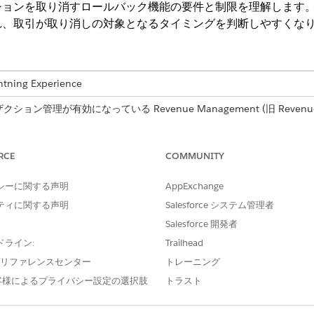
ションを取り消すロールバック機能の要件と制限を理解します
れ、取引が取り消しの対象となるタイミングを判断しやすくな
ng Experience
ンザクション管理が有効になっている
Revenue Management
(旧 Revenu
loper
Edition
RCE
COMMUNITY
用量
シーに関する声明
AppExchange
、次の重要な制約と動作を確認してください。
ティに関する声明
Salesforce システム管理者
ていない将来の日付のトランザクションのみをロールバックします。開始
Salesforce 開発者
は禁止されます。
ルールはバンドル内の子商品に適用されます。子商品の更新または修正が
ドライン:
Trailhead
ことはできません。
e プリファレンスセンター
トレーニング
ンザクションの部分的なロールバックはサポートされていません。
客様によるプライバシー設定の選択肢
トラスト
 Winter '26 リリースより前に作成されたアセットはロールバックできませ
ックアクションは常に最新または最後のトランザクションに適用されます