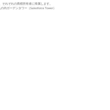
のトランザクションをロールバックできま
d. それぞれの商標は、それぞれの商標所有者に帰属します。
ーデンタワー（Salesforce Tower）
されていません。
機能を含む納入商品トランザクションのロ
はい
いいえ