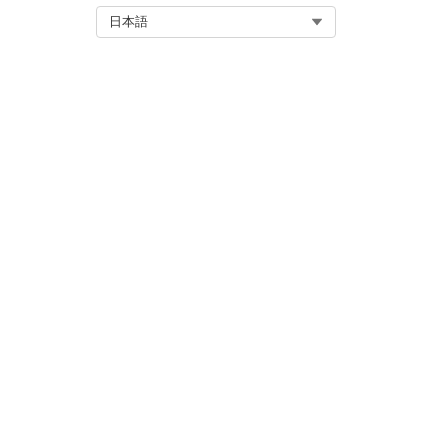
ザクションを順次元に戻すこと
Select Org
日本語
す。
アクションの制限: ロールバ
サポートされていない取引種別
機能の非互換性: システムで
ールバックはサポートされませ
この記事で問題は解決されましたか
ご意見をお待ちしております。