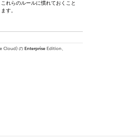
。これらのルールに慣れておくこと
ります。
e Cloud)
の
Enterprise
Edition、
日が過去または今日である場合、最後のト
開始されている場合、バンドルトランザク
ん。
。複数のロールバックを実行して、トラン