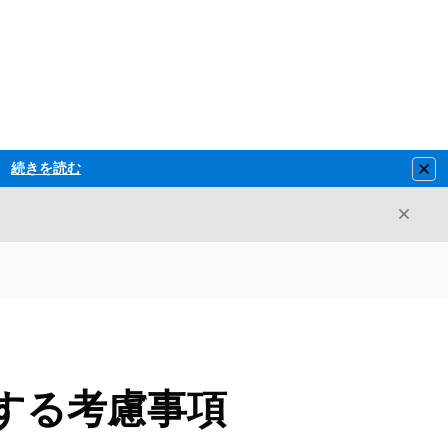
続きを読む
Clo
閉じ
閉じる
する考慮事項