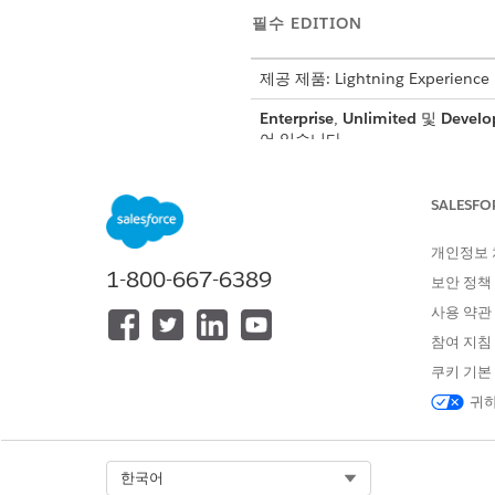
필수 EDITION
제공 제품: Lightning Experience
Enterprise
,
Unlimited
및
Develo
어 있습니다.
SALESFO
자산에 대한 마지막 트랜잭션 롤백
개인정보
1-800-667-6389
롤백 기능은 반응 트랜잭션을 만
보안 정책
위해 모든 트랜잭션의 전체 내
사용 약관
참여 지침
예를 들어 구독을 갱신하지만 먼
쿠키 기본
자산이 포함된 계정 또는 계약 
귀하
자산 탭의 관리형 자산 뷰어에서
롤백
을 선택합니다.
롤백 프로세스를 통해 이전 트랜
할 수 없습니다.
Select Org
한국어