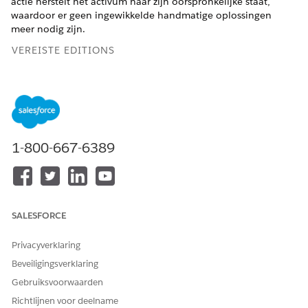
actie herstelt het activum naar zijn oorspronkelijke staat,
waardoor er geen ingewikkelde handmatige oplossingen
meer nodig zijn.
VEREISTE EDITIONS
Beschikbaar in: Lightning Experience
Beschikbaar in:
Enterprise
,
Unlimited
en
Developer
Edition
van
Omzetbeheer
(voorheen Revenue Cloud)
waarin
Transactiebeheer is ingeschakeld
1-800-667-6389
BENODIGDE GEBRUIKERSMACHTIGINGEN
De laatste transactie voor
Gebruikersmachtiging
een activum terugdraaien:
InitiateAmend
SALESFORCE
Met de voorziening Terugdraaien wordt een activum
teruggezet naar de vorige status door een contratransactie te
Privacyverklaring
maken. Het behoudt een volledige historie van alle
Beveiligingsverklaring
transacties om gegevensintegriteit te waarborgen door middel
Gebruiksvoorwaarden
van een benadering in grootboekstijl.
Richtlijnen voor deelname
Als u bijvoorbeeld een abonnement verlengt, maar eerst een