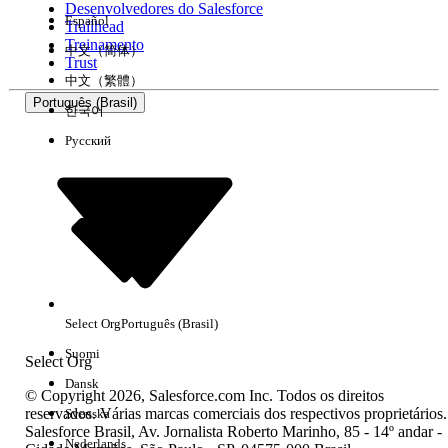
Desenvolvedores do Salesforce
Español
Trailhead
Experiência
Treinamento
中文（简体）
Trust
中文（繁體）
Português (Brasil)
한국어
Русский
Limpar tudo
Concluído
Select Org
Português (Brasil)
Suomi
Select Org
Dansk
© Copyright 2026, Salesforce.com Inc. Todos os direitos
reservados. Várias marcas comerciais dos respectivos proprietários.
Svenska
Salesforce Brasil, Av. Jornalista Roberto Marinho, 85 - 14º andar -
Sem resultados
Nederlands