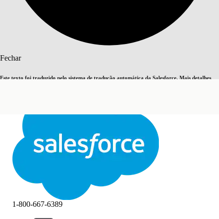
Pesquisar
Fechar
Este texto foi traduzido pelo sistema de tradução automática da Salesforce. Mais detalhes
Alternar para inglês
Agora não
aqui
.
Fechar
Fechar
1-800-667-6389