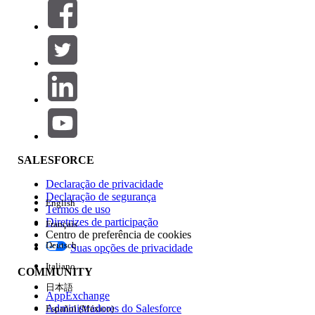
Filtros (0)
SELECIONAR FILTROS
Adicionar
Área de produtos
Impacto do recurso
SALESFORCE
Declaração de privacidade
Declaração de segurança
English
Termos de uso
Diretrizes de participação
Français
Centro de preferência de cookies
Deutsch
Suas opções de privacidade
Edição
Italiano
COMMUNITY
日本語
AppExchange
Administradores do Salesforce
Español (México)