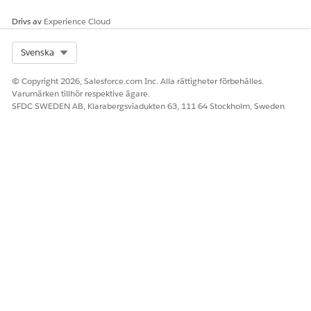
Granska tillgångshistoriken för att bekräfta att återföringen
Drivs av
Experience Cloud
har bearbetats korrekt. Kontrollera tillgångsåtgärden relaterad
till tillgången för en ny post med typen Ändra och undertypen
Select Org
Svenska
Återkalla. Kontrollera att denna post pekar mot den återförda
tillgångsåtgärden och att tillgångsläget matchar dess villkor
© Copyright 2026, Salesforce.com Inc. Alla rättigheter förbehålles.
innan återbetalningstransaktionen.
Varumärken tillhör respektive ägare.
SFDC SWEDEN AB, Klarabergsviadukten 63, 111 64 Stockholm, Sweden
LÖSTE DENNA ARTIKEL DITT PROBLEM?
Berätta för oss vad vi kan förbättra!
Ja
Nej