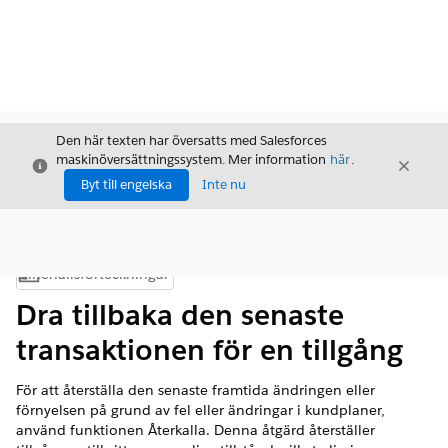
Den här texten har översatts med Salesforces
maskinöversättningssystem. Mer information
här
.
Stäng
Stäng
Stäng
Byt till engelska
Inte nu
Innehållsförteckningar
Visa innehållsförteckning
Dra tillbaka den senaste
transaktionen för en tillgång
För att återställa den senaste framtida ändringen eller
förnyelsen på grund av fel eller ändringar i kundplaner,
använd funktionen Återkalla. Denna åtgärd återställer