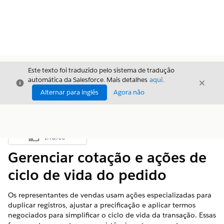
Este texto foi traduzido pelo sistema de tradução
automática da Salesforce. Mais detalhes
aqui
.
Fechar
Fecha
Fechar
Alternar para inglês
Agora não
Índice
Mostrar índice
Gerenciar cotação e ações de
ciclo de vida do pedido
Os representantes de vendas usam ações especializadas para
duplicar registros, ajustar a precificação e aplicar termos
negociados para simplificar o ciclo de vida da transação. Essas