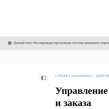
Закрыть
Данный текст был переведен при помощи системы машинного перево
СПРАВКА SALESFORCE
ДОКУМ
Вы находитесь здесь:
Показать содержание
Управление
и заказа