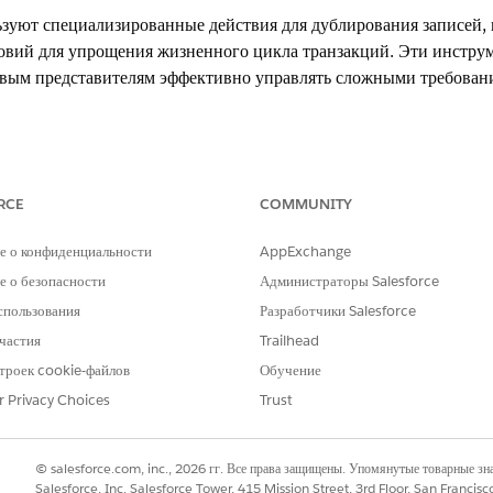
зуют специализированные действия для дублирования записей, 
овий для упрощения жизненного цикла транзакций. Эти инстру
вым представителям эффективно управлять сложными требован
рновые записи путем копирования групп и элементов строки с 
 изменений цен высокого уровня автоматические инструменты 
ределяются по всем элементам строки на основе указанной логи
RCE
COMMUNITY
х транзакций из активных контрактов автоматически включает 
. Чтобы поддерживать эффективный жизненный цикл, отдельны
е о конфиденциальности
AppExchange
еальном времени и проверяют действительность транзакции для
 о безопасности
Администраторы Salesforce
спользования
Разработчики Salesforce
 вместе со связанными позициями строки и группами для экономии врем
частия
Trailhead
т ошибки ввода вручную, создавая точную черновую копию исходной за
троек cookie-файлов
Обучение
ка к сметам и заказам
r Privacy Choices
Trust
 и процентов или переопределите общую сумму для всей сметы или зака
и скидки поровну или пропорционально между элементами строки на осн
еделенную скидку, примененную к каждой позиции строки для обеспечен
© salesforce.com, inc., 2026 гг. Все права защищены. Упомянутые товарные з
Salesforce, Inc. Salesforce Tower, 415 Mission Street, 3rd Floor, San Francis