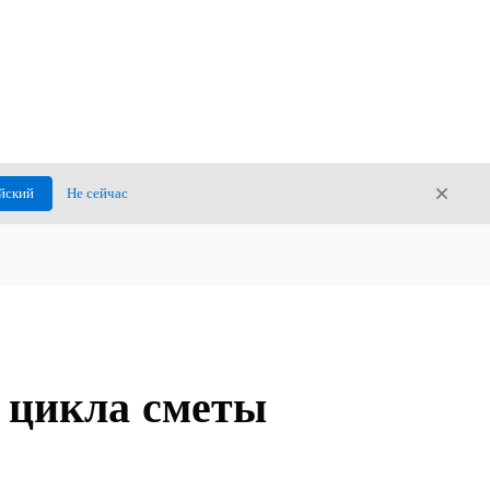
Закры
йский
Не сейчас
Закрыт
 цикла сметы