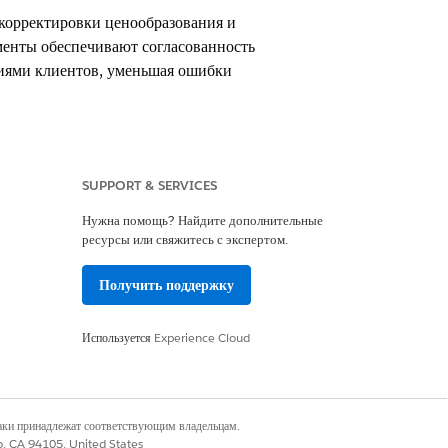
корректировки ценообразования и
менты обеспечивают согласованность
иями клиентов, уменьшая ошибки
положительным количеством из
применяют скидки или полное
ки. При работе с существующими
SUPPORT & SERVICES
предварительно согласованные
Нужна помощь? Найдите дополнительные
е индикаторы отслеживают ход
ресурсы или свяжитесь с экспертом.
 перехода на следующий этап.
Получить поддержку
ени и обеспечения согласованности
писи, не меняя оригинал.
Используется
Experience Cloud
за. Управление транзакциями
ове выбранного метода распространения.
ия прозрачности ценообразования.
наки принадлежат соответствующим владельцам.
co, CA 94105, United States