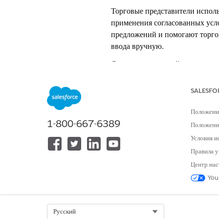
Торговые представители исполь
применения согласованных усл
предложений и помогают торго
ввода вручную.
Система транзакций создает че
существующих транзакций. Для
переопределение, которые расп
SALESFO
клиентами инициализация новы
тарифы и расписания поправок
Положени
1-800-667-6389
выполнения фоновой задачи в р
Положение
Условия и
Клонирование смет и заказов
Дублирование смет или заказов
Правила у
данных. Клонирование уменьшае
Центр нас
Применение поправок заголов
You
Предоставьте скидки стоимости
автоматически распределяет эт
Каскадная цена отображает опр
Select Org
Русский