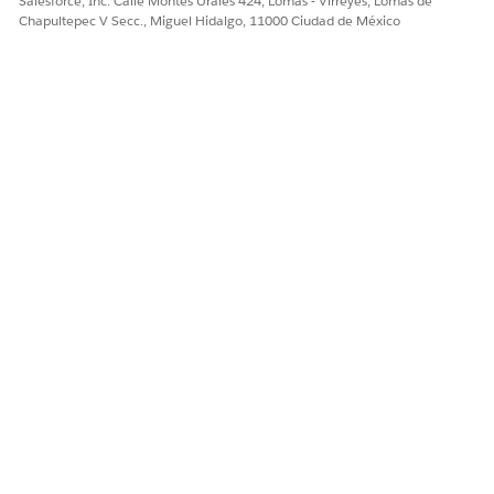
Salesforce, Inc. Calle Montes Urales 424, Lomas - Virreyes, Lomas de
Chapultepec V Secc., Miguel Hidalgo, 11000 Ciudad de México
Cuando agrega partidas de presupuesto desde una
NOTA
lista relacionada, Gestión de ingresos no crea las entradas
de tarjeta de tipo de cambio de partida de presupuesto de
inmediato. Las entradas se crean la próxima vez que se
invoca el servicio de precios, como cuando modifica una
partida de presupuesto, guarda el presupuesto o lo
convierte en activo.
¿RESOLVIÓ ESTE ARTÍCULO SU PROBLEMA?
¡Háganos saber cómo podemos mejorar!
Sí
No