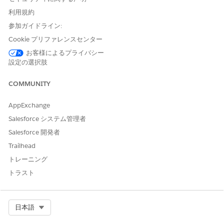
利用規約
レートの安定性をサポートするために、収益管理ではセールスプ
ロセスの開始時の使用レートを節約します。これにより、今後の
参加ガイドライン:
カタログの変更が進行中の見積に影響しなくなり、見積から注文
Cookie プリファレンスセンター
までのレートの一貫性を保つことができます。
お客様によるプライバシー
収益管理では、見積プロセス中にカタログレートが自動的に取得
設定の選択肢
されます。
COMMUNITY
見積を保存すると、収益管理によって現在のカタログレートが
取得され、見積品目レートカードエントリレコードが生成され
AppExchange
るため、その後のカタログ更新が見積に影響しなくなります。
見積が正常に注文されると、Salesforce はそれらのレコード
Salesforce システム管理者
を注文品目レートカードエントリレコードに変換して、注文の
Salesforce 開発者
正確なレートを維持します。
Trailhead
トレーニング
トラスト
関連リストから見積品目名を追加しても、収益管理では見
メモ
積品目レートカードエントリはすぐに作成されません。エント
Select Org
日本語
リは、見積品目の編集、見積の保存、見積のアセット化など、