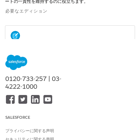
ートの一貫性を維持するのに役立ちます。
必要なエディション
この機能を有効にするには、システム管理者は Revenue
メモ
Management トランザクション処理種別を RatingPreference
を
Fetch
に設定する必要があります。別のトランザクション処
理種別を使用している場合、自動レートキャプチャはトリガー
0120-733-257 | 03-
されません。
4222-1000
使用可能なインターフェース: Lightning Experience
使用可能なエディション:
Revenue Cloud Advanced ライセン
ス
または Revenue Cloud Billing ライセンスがある
Enterprise
SALESFORCE
Edition、
Unlimited
Edition、および
Developer
Edition
プライバシーに関する声明
レートキャプチャのしくみ
セキュリティに関する声明