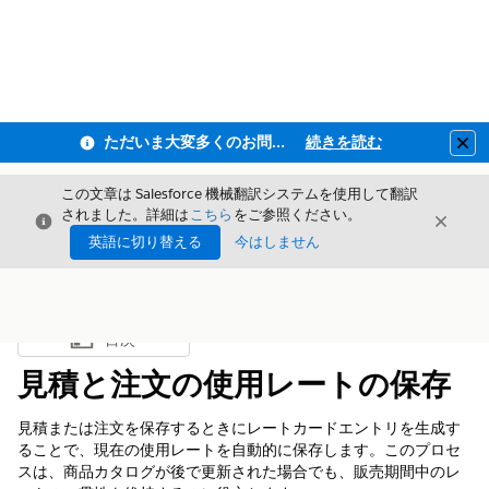
ただいま大変多くのお問い合わせをいただいており、ご連絡までにお時間を頂戴しております
続きを読む
Clo
この文章は Salesforce 機械翻訳システムを使用して翻訳
されました。詳細は
こちら
をご参照ください。
閉じる
閉じ
閉じる
英語に切り替える
今はしません
目次
目次を表示
見積と注文の使用レートの保存
見積または注文を保存するときにレートカードエントリを生成す
ることで、現在の使用レートを自動的に保存します。このプロセ
スは、商品カタログが後で更新された場合でも、販売期間中のレ