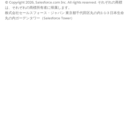
次に価格設定サービスが呼び出されるときに作成されます。
© Copyright 2026, Salesforce.com Inc. All rights reserved. それぞれの商標
は、それぞれの商標所有者に帰属します。
株式会社セールスフォース・ジャパン 東京都千代田区丸の内1-1-3 日本生命
丸の内ガーデンタワー（Salesforce Tower）
この記事で問題は解決されましたか?
ご意見をお待ちしております。
はい
いいえ