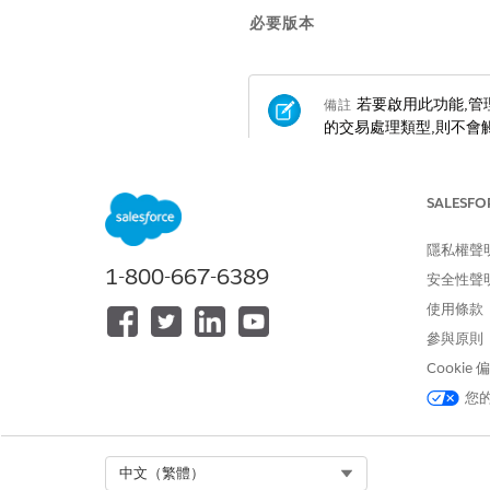
必要版本
若要啟用此功能,管理員必
備註
的交易處理類型,則不會
適用於：Lightning Experience
SALESFO
提供版本:具有
Revenue Cloud A
隱私權聲
1-800-667-6389
安全性聲
匯率的運作方式
使用條款
為了支援比率穩定性,「收入管
參與原則
到訂單的比率一致性。
Cookie
您
「收入管理」會在報價流程期間
當您儲存報價時,Revenue 
當您成功訂購報價時,Salesf
Select Org
中文（繁體）