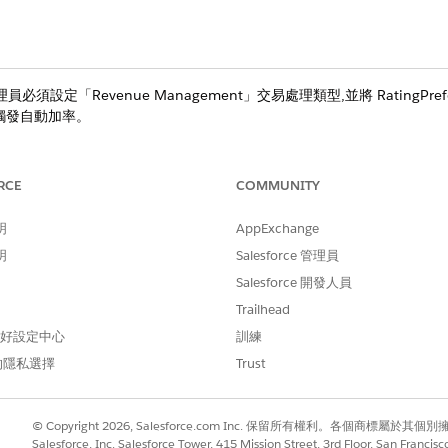
須設定「Revenue Management」交易處理類型,並將 RatingPrefe
觸發自動加率。
RCE
COMMUNITY
dvanced 授權或 Revenue Cloud Billing 授權的
Enterprise
、
Unlimited
明
AppExchange
明
Salesforce 管理員
Salesforce 開發人員
理」會在銷售流程開始時儲存使用率。這可防止未來目錄變更影
Trailhead
 偏好設定中心
訓練
的隱私選擇
Trust
自動將目錄價格加成:
Management 會收集目前的目錄匯率,並產生「報價條列匯率卡項目」記
© Copyright 2026, Salesforce.com Inc. 保留所有權利。各個商標屬於其個
orce 會將這些記錄轉換為「訂單項目比率卡項目」記錄,以維護訂單的確切比
Salesforce, Inc. Salesforce Tower, 415 Mission Street, 3rd Floor, San Francis