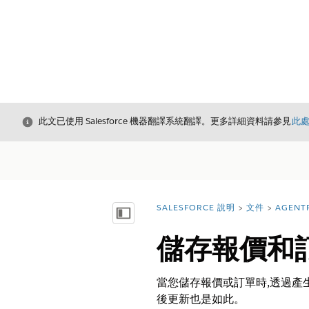
結束
此文已使用 Salesforce 機器翻譯系統翻譯。更多詳細資料請參見
此
SALESFORCE 說明
文件
AGENT
您位於此處：
顯示目錄
儲存報價和
當您儲存報價或訂單時,透過產
後更新也是如此。