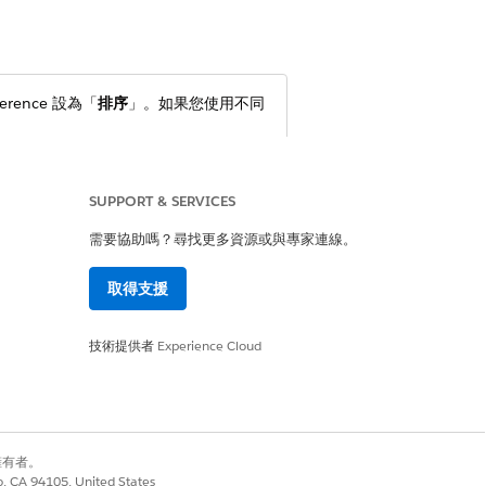
rence 設為「
排序
」。如果您使用不同
SUPPORT & SERVICES
及
Developer
Edition
需要協助嗎？尋找更多資源或與專家連線。
取得支援
響進行中的報價,並有助於維持從報價
技術提供者
Experience Cloud
錄,以防止後續的目錄更新影響報價。
別擁有者。
率。
co, CA 94105, United States