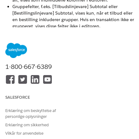
alt, vises som individuelle kolonner i editoren.
Gruppefelter, f.eks. [Tilbudslinjevare] Subtotal eller
[Bestillingslinjevare] Subtotal, vises kun, når et tilbud eller
en bestilling inkluderer grupper. Hvis en transaktion ikke er
grupperet, vises disse felter ikke i editoren.
Felter fra relaterede registreringer, f.eks. [Kontonavn] vises
som individuelle kolonner i editoren. Hvis den relaterede
registrering ikke findes, viser kolonnen tomme celler, som
du ikke kan redigere.
1-800-667-6389
Hvis du føjer tilpassede felter til kolonnerne
BEMÆRK
Transaktionslinjeeditor eller Salgstransaktionslinjeeditor,
SALESFORCE
skal du føje disse felter til den kontekstdefinition, der
bruges til salgstransaktioner. Ellers gemmes ændringer, der
Erklæring om beskyttelse af
er foretaget i disse felter i editoren, ikke, når du gemmer
personlige oplysninger
dine ændringer.
Erklæring om sikkerhed
Vilkår for anvendelse
Hvis du bruger Transaktionslinjeeditor, skal du vælge både