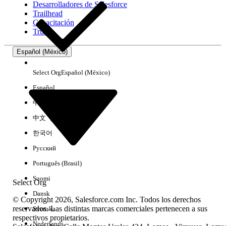
Desarrolladores de Salesforce
Trailhead
Experiencia
Capacitación
Trust
Español (México)
Borrar todo
Listo
Select Org
Español (México)
Español
中文（简体）
中文（繁體）
한국어
Русский
Português (Brasil)
Suomi
Select Org
Dansk
© Copyright 2026, Salesforce.com Inc. Todos los derechos
reservados. Las distintas marcas comerciales pertenecen a sus
Svenska
respectivos propietarios.
No hay resultados
Nederlands