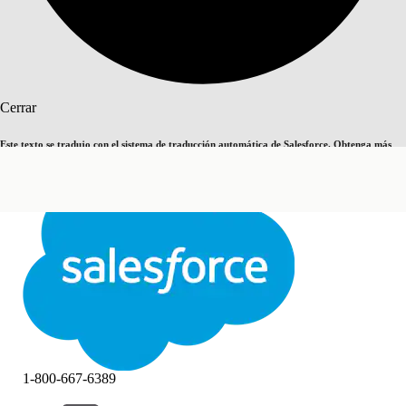
Buscar
Cerrar
Este texto se tradujo con el sistema de traducción automática de Salesforce. Obtenga más
Cambiar a inglés
Ahora no
detalles
aquí
.
Cerrar
Cerrar
1-800-667-6389