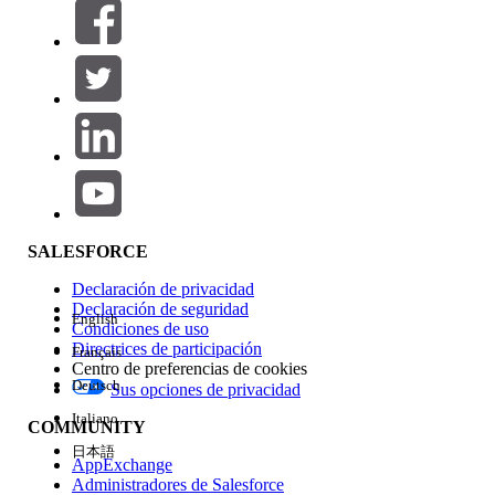
Filtros (0)
SELECCIONAR FILTROS
Agregar
Área de productos
Repercusión de función
SALESFORCE
Declaración de privacidad
Declaración de seguridad
English
Condiciones de uso
Directrices de participación
Français
Centro de preferencias de cookies
Deutsch
Sus opciones de privacidad
Edición
Italiano
COMMUNITY
日本語
AppExchange
Administradores de Salesforce