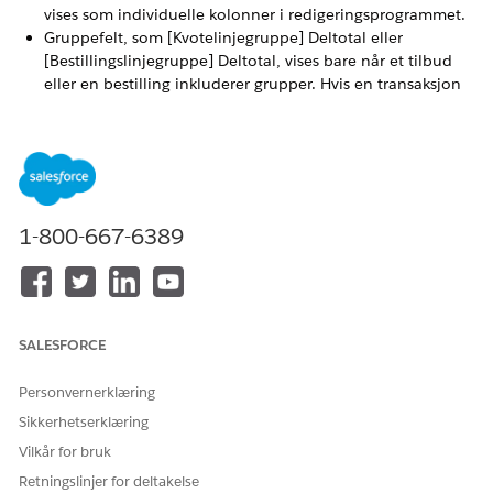
vises som individuelle kolonner i redigeringsprogrammet.
Gruppefelt, som [Kvotelinjegruppe] Deltotal eller
[Bestillingslinjegruppe] Deltotal, vises bare når et tilbud
eller en bestilling inkluderer grupper. Hvis en transaksjon
ikke er gruppert, vises ikke disse feltene i
redigeringsprogrammet.
Felt fra relaterte poster, som [Kontonavn], vises som
individuelle kolonner i redigeringsprogrammet. Hvis den
relaterte posten ikke finnes, viser kolonnen tomme celler
som du ikke kan redigere.
1-800-667-6389
SALESFORCE
Hvis du legger til tilpassede felt i kolonnene
MERK
Transaksjonslinjeredigering eller
Personvernerklæring
Salgstransaksjonslinjeredigering, legger du til disse feltene i
kontekstdefinisjonen som brukes til salgstransaksjoner.
Sikkerhetserklæring
Ellers lagres ikke endringer som gjøres i disse feltene i
Vilkår for bruk
redigeringsprogrammet, når du lagrer endringene.
Retningslinjer for deltakelse