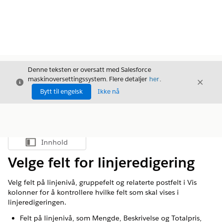
Denne teksten er oversatt med Salesforce
maskinoversettingssystem. Flere detaljer
her
.
Avslutt
Avslut
Avslutt
Bytt til engelsk
Ikke nå
Innhold
Vis innholdsfortegnelse
Velge felt for linjeredigering
Velg felt på linjenivå, gruppefelt og relaterte postfelt i Vis
kolonner for å kontrollere hvilke felt som skal vises i
linjeredigeringen.
Felt på linjenivå, som Mengde, Beskrivelse og Totalpris,