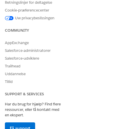
Retningslinjer for deltagelse
eller en bestilling.
Cookie-præferencecenter
Uw privacybeslissingen
COMMUNITY
Fremtidsdaterede ændringer eller fornyelser
BEMÆRK
inkluderer bidragydende produkter, men tilføjer kun
AppExchange
afledte prisprodukter, der eksplicit er inkluderet i den
Salesforce-administratorer
aktuelle anmodning.
Salesforce-udviklere
Trailhead
Uddannelse
Tillid
LØSTE DENNE ARTIKEL DIT PROBLEM?
Giv os besked, så vi kan forbedre os!
SUPPORT & SERVICES
Ja
Nej
Har du brug for hjælp? Find flere
ressourcer, eller få kontakt med
en ekspert.
Få support