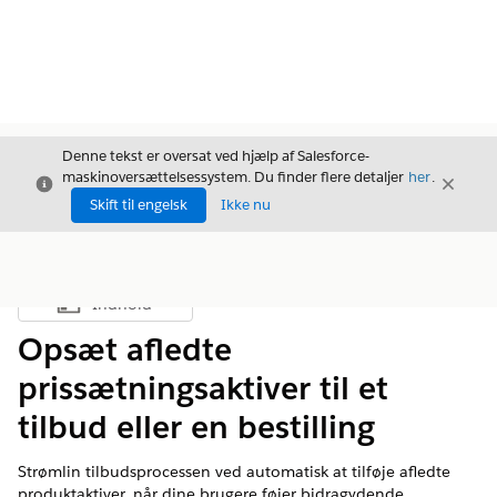
Denne tekst er oversat ved hjælp af Salesforce-
maskinoversættelsessystem. Du finder flere detaljer
her
.
Luk
Luk
Luk
Skift til engelsk
Ikke nu
Indhold
Vis indholdsfortegnelse
Opsæt afledte
prissætningsaktiver til et
tilbud eller en bestilling
Strømlin tilbudsprocessen ved automatisk at tilføje afledte
produktaktiver, når dine brugere føjer bidragydende