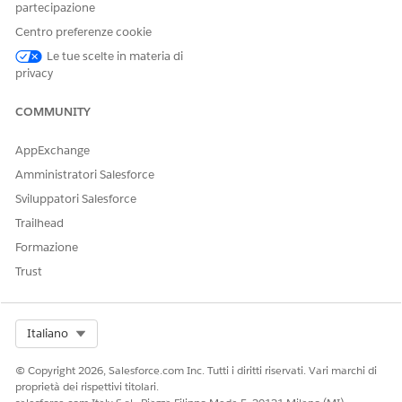
partecipazione
preventivo o a un ordine.
Centro preferenze cookie
Le tue scelte in materia di
privacy
Le modifiche o i rinnovi datati futuri includono i
COMMUNITY
NOTA
prodotti che apportano contributi ma aggiungono solo i
prodotti con prezzi derivati esplicitamente inclusi nella
AppExchange
richiesta corrente.
Amministratori Salesforce
Sviluppatori Salesforce
Trailhead
Formazione
QUESTO ARTICOLO HA RISOLTO IL PROBLEMA?
Trust
Facci sapere, così possiamo migliorare!
Sì
No
Select Org
Italiano
© Copyright 2026, Salesforce.com Inc. Tutti i diritti riservati. Vari marchi di
proprietà dei rispettivi titolari.