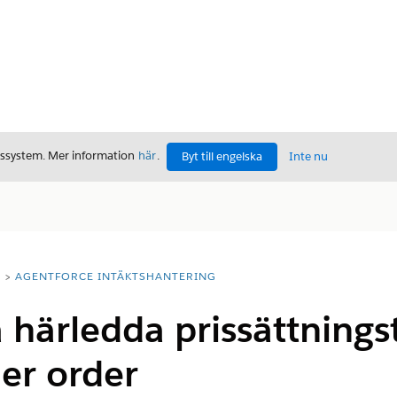
gssystem. Mer information
här
.
Byt till engelska
Inte nu
T
AGENTFORCE INTÄKTSHANTERING
härledda prissättningsti
ler order