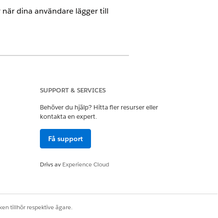
 när dina användare lägger till
e Cloud)
där transaktionshantering
SUPPORT & SERVICES
Behöver du hjälp? Hitta fler resurser eller
kontakta en expert.
Få support
Drivs av
Experience Cloud
lgångar i en offert eller order.
en tillhör respektive ägare.