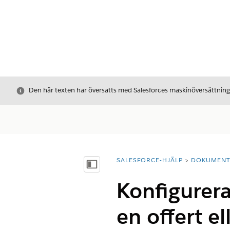
Stäng
Den här texten har översatts med Salesforces maskinöversättnin
SALESFORCE-HJÄLP
DOKUMEN
Du är här:
Visa innehållsförteckning
Konfigurera 
en offert el