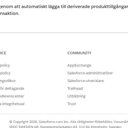
genom att automatiskt lägga till deriverade produkttillgångar
nsaktion.
ence
ise
,
Unlimited
och
Developer
för
Intäktshantering
(tidigare Revenu
RCE
COMMUNITY
policy
AppExchange
ANVÄNDARBEHÖRIGHETER SOM KRÄVS FÖR ATT
policy
Salesforce-administratörer
Anpassa program
gsvillkor
Salesforce-utvecklare
OCH
 för deltagande
Trailhead
referenscenter
Utbildning
Hantera
intäktshantering
 integritetsval
Trust
nställningar
i rutan Snabbsökning i Inställningar.
 konfigurationsinställningar, slå på Lägg till härledda prissättningstil
© Copyright 2026, Salesforce.com Inc. Alla rättigheter förbehålles. Varumärk
SFDC SWEDEN AB, Klarabergsviadukten 63, 111 64 Stockholm, Sweden