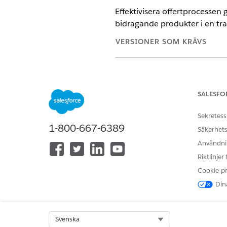
Effektivisera offertprocessen 
bidragande produkter i en tra
VERSIONER SOM KRÄVS
Tillgängliga i: Lightning Experi
Tillgängliga i: Utgåvorna
Enterpr
har aktiverats
SALESFO
Sekretess
1-800-667-6389
Säkerhets
Uppdatera intäktsinställningar:
Användnin
Riktlinjer
Cookie-p
Dina
Sök fram och öppna
Intäktsi
I sektionen Offert-, order- och
Select Org
Svenska