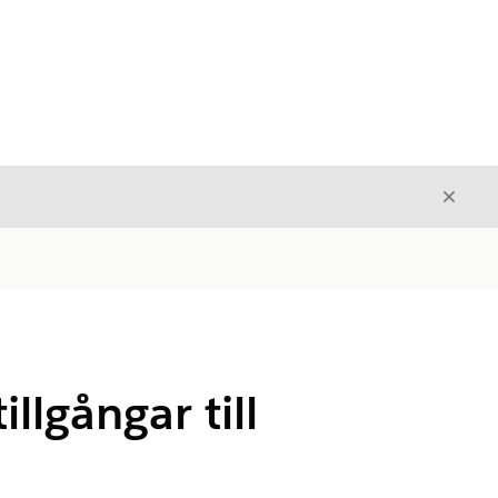
Stäng
Stäng
llgångar till