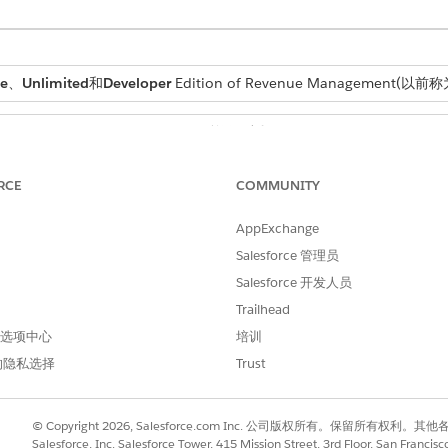
se
、
Unlimited
和
Developer
Edition of
Revenue Management
(以前称为 
所需用户权限
自定义应用程序
RCE
COMMUNITY
与
AppExchange
管理
收入管理
Salesforce 管理员
Salesforce 开发人员
查找并选择“
收入设置
”。
分，打开将派生定价资产添加到报价或订单。
Trailhead
 首选项中心
培训
续订包括贡献产品，但仅添加当前请求中明确包含的派生定价产品。
的隐私选择
Trust
© Copyright 2026, Salesforce.com Inc. 公司版权所有。保留所
Salesforce, Inc. Salesforce Tower, 415 Mission Street, 3rd Floor, San Francis