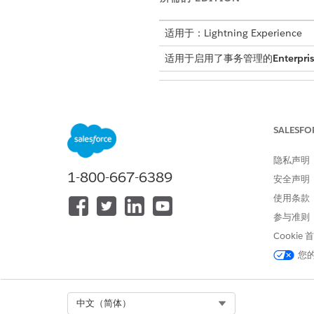
适用于：Lightning Experience
适用于启用了事务管理的
Enterpri
更新收入设置：
SALESFO
隐私声明
1-800-667-6389
安全声明
使用条款
从“设置”中，在快速查找框中，
在“报价、订单和配置设置”部
参与准则
Cookie
未来日期的修订或
备注
您
Select Org
中文（简体）