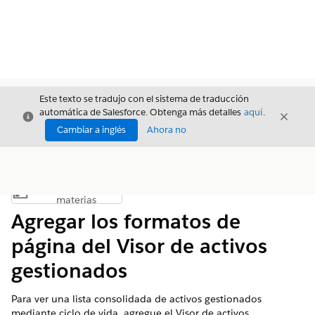
Este texto se tradujo con el sistema de traducción
automática de Salesforce. Obtenga más detalles
aquí
.
Cerrar
Cerrar
Cerrar
Cambiar a inglés
Ahora no
Índice de
Mostrar índice de materias
materias
Agregar los formatos de
página del Visor de activos
gestionados
Para ver una lista consolidada de activos gestionados
mediante ciclo de vida, agregue el Visor de activos