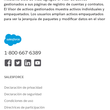
gestionados a sus páginas de registro de cuentas y contratos.
El Visor de activos gestionados muestra activos individuales y
empaquetados. Los usuarios amplían activos empaquetados
para ver la jerarquía de paquetes y modificar datos en el visor
o a través de un panel lateral.
EDICIONES NECESARIAS
Disponible en: Lightning Experience
1-800-667-6389
Disponible en: Ediciones
Enterprise
,
Unlimited
y
Developer
de
Revenue Management
(anteriormente Revenue Cloud)
donde Gestión de transacciones está activada
PERMISOS DE USUARIO NECESARIOS
SALESFORCE
Para agregar el componente
Personalizar aplicación
Visor de activos gestionados
Declaración de privacidad
a formatos de página:
Declaración de seguridad
Condiciones de uso
Directrices de participación