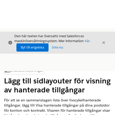
Den här texten har översatts med Salesforces
maskinöversättningssystem. Mer information
här
.
Stäng
Stäng
Stäng
Byt till engelska
Inte nu
Innehållsförteckningar
Visa innehållsförteckning
Lägg till sidlayouter för visning
av hanterade tillgångar
För att se en sammanslagen lista över livscykelhanterade
tillgångar, lägg till Visa hanterade tillgångar på dina postsidor
för konton och kontrakt. Visaren för hanterade tillgångar visar