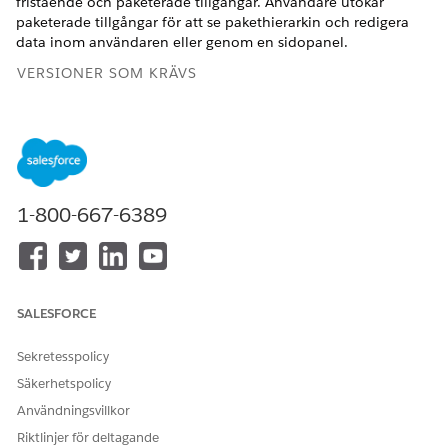
fristående och paketerade tillgångar. Användare utökar
paketerade tillgångar för att se pakethierarkin och redigera
data inom användaren eller genom en sidopanel.
VERSIONER SOM KRÄVS
Tillgängliga i: Lightning Experience
Tillgängliga i: Utgåvorna
Enterprise
,
Unlimited
och
Developer
för
Intäktshantering
(tidigare Revenue Cloud)
där transaktionshantering har aktiverats
1-800-667-6389
ANVÄNDARBEHÖRIGHETER SOM KRÄVS FÖR ATT
Lägga till komponenten Visa
Anpassa program
hanterad tillgång på
sidlayouter:
SALESFORCE
Sekretesspolicy
Säkerhetspolicy
Användningsvillkor
Komponenten Visa hanterad tillgång visar
ANTECKNING
Riktlinjer för deltagande