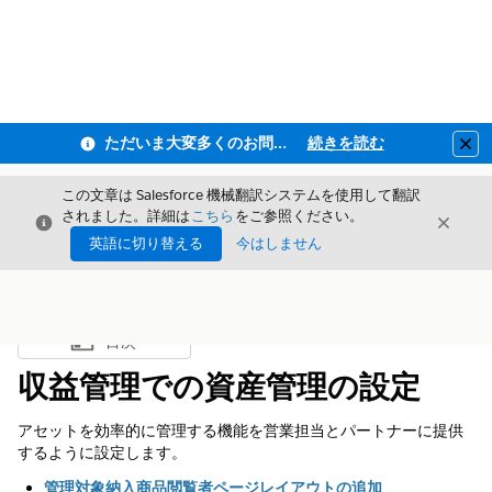
ただいま大変多くのお問い合わせをいただいており、ご連絡までにお時間を頂戴しております
続きを読む
Clo
この文章は Salesforce 機械翻訳システムを使用して翻訳
されました。詳細は
こちら
をご参照ください。
閉じる
閉じ
閉じる
英語に切り替える
今はしません
目次
目次を表示
収益管理での資産管理の設定
アセットを効率的に管理する機能を営業担当とパートナーに提供
するように設定します。
管理対象納入商品閲覧者ページレイアウトの追加