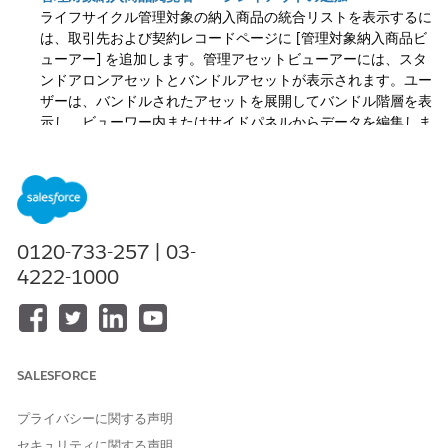
ライフサイクル管理対象の納入商品の統合リストを表示するに
は、取引先および契約レコードページに [管理対象納入商品ビ
ューアー] を追加します。管理アセットビューアーには、スタ
ンドアロンアセットとバンドルアセットが表示されます。ユー
ザーは、バンドルされたアセットを展開してバンドル階層を表
示し、ビューワー内またはサイドパネルからデータを編集しま
す。
注文からの納入商品作成の自動化
注文に関連する納入商品を最新の状態に保つには、フローを使
用して作成および更新します。
収益管理
注文を有効化するとき
に、[Create or Update Asset from Order (注文からの納入商
0120-733-257 | 03-
品の作成または更新)] フローアクションを呼び出すレコードト
4222-1000
リガーフローを作成します。フローをカスタマイズするか、他
のアクションを実行する条件を追加します。
納入商品ライフサイクルフローの設定
ライフサイクル全体でアセット管理を合理化し、収益を最適化
SALESFORCE
するには、[収益設定] ページからアセットのデフォルトフロー
を選択します。修正、更新、キャンセルフローを追加すると、
プライバシーに関する声明
さまざまなライフサイクルフェーズでの商品の移行が自動化さ
れるため、時間とコストが節約されます。
セキュリティに関する声明