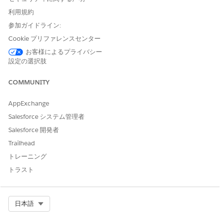
利用規約
納入商品更新自動化テンプレート
事前作成済みフローテンプレートでは、納入商品の売上予測と
参加ガイドライン:
更新のための更新商談が自動的に作成されます。有効化する前
Cookie プリファレンスセンター
に、特定のビジネスニーズに合わせてこれらのテンプレートを
お客様によるプライバシー
カスタマイズします。
設定の選択肢
COMMUNITY
この記事で問題は解決されましたか?
AppExchange
ご意見をお待ちしております。
Salesforce システム管理者
Salesforce 開発者
はい
いいえ
Trailhead
トレーニング
トラスト
Select Org
日本語