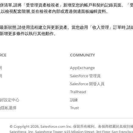
併清單,請將「受管理資產檢視者」新增至您的帳戶和契約記錄頁面。「
,以檢視配套階層,並在檢視者內部或透過側邊面板編輯資料。
最新狀態,請使用流程建立與更新資產。當您啟用「
收入管理」
訂單時,請
新增更多條件以執行其他動作。
期,並最佳化收入,請從「收入設定」頁面中選取資產的預設流程。新增修
RCE
COMMUNITY
間和金錢。
明
AppExchange
預測和續約資產的續約機會。在啟用前自訂這些範本以符合特定業務需求
明
Salesforce 管理員
Salesforce 開發人員
Trailhead
 偏好設定中心
訓練
的隱私選擇
Trust
© Copyright 2026, Salesforce.com Inc. 保留所有權利。各個商標屬於其個
Salesforce, Inc. Salesforce Tower, 415 Mission Street, 3rd Floor, San Francis