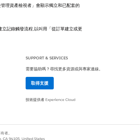
受管理資產檢視者」會顯示獨立和已配套的
建立記錄觸發流程,以叫用「從訂單建立或更
正、續約和取消流程可透過自動化產品在不
SUPPORT & SERVICES
需要協助嗎？尋找更多資源或與專家連線。
。
取得支援
技術提供者
Experience Cloud
是
否
別擁有者。
co, CA 94105, United States