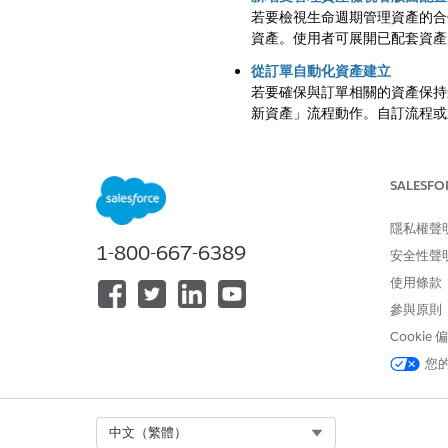
若要檢視生命週期管理資產的合
資產。使用者可展開已配套資產
從訂單自動化資產建立
若要確保與訂單相關的資產保持
新資產」流程動作。自訂流程或
設定資產生命週期流程
若要簡化資產管理在整個生命週
SALESFO
同生命週期階段的轉換來節省時
資產續約自動化範本
隱私權聲
預先建立的流程範本會自動建立
1-800-667-6389
安全性聲
使用條款
參與原則
Cookie
此文章是否解決您的問題？
請讓我們知道，以便我們改進！
您
Select Org
中文（繁體）