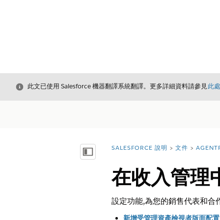
結束
此文已使用 Salesforce 機器翻譯系統翻譯。更多詳細資料請參見
此
SALESFORCE 說明
文件
AGENT
您位於此處：
顯示目錄
在收入管理
設定功能,為您的銷售代表和合
新增受管理資產檢視者版面配置