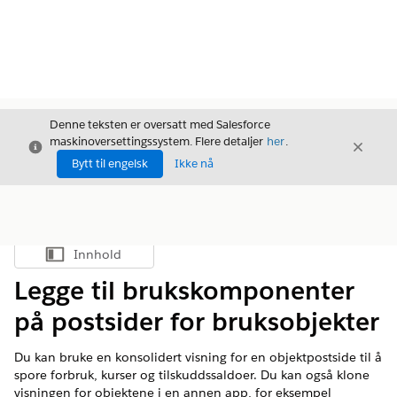
Denne teksten er oversatt med Salesforce
maskinoversettingssystem. Flere detaljer
her
.
Avslutt
Avslut
Avslutt
Bytt til engelsk
Ikke nå
Innhold
Vis innholdsfortegnelse
Legge til brukskomponenter
på postsider for bruksobjekter
Du kan bruke en konsolidert visning for en objektpostside til å
spore forbruk, kurser og tilskuddssaldoer. Du kan også klone
visningen for objektene i en annen app, for eksempel