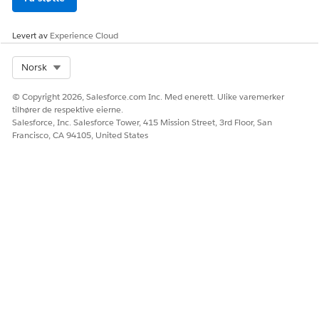
HJALP DENNE ARTIKKELEN MED Å LØSE PROBLEMET DITT?
Levert av
Experience Cloud
La oss få vite det slik at vi kan forbedre!
Select Org
Norsk
Ja
Nei
© Copyright 2026, Salesforce.com Inc. Med enerett. Ulike varemerker
tilhører de respektive eierne.
Salesforce, Inc. Salesforce Tower, 415 Mission Street, 3rd Floor, San
Francisco, CA 94105, United States