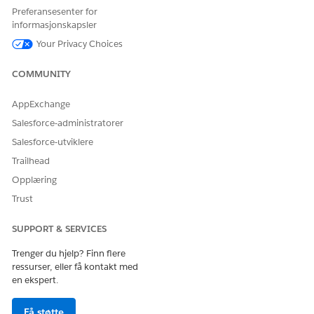
Komponenter-listen og slipper dem til postsideoppsettet.
Preferansesenter for
informasjonskapsler
Komponentnavn
Tilsvarende fane
Your Privacy Choices
Bruksgrader
Satser
COMMUNITY
Detaljer om brukstildeling
Bevilgninger
AppExchange
Policy Details (polisedetaljer)
Policies (poliser)
Salesforce-administratorer
Kildeaktivumdetaljer
Kildeaktiva
Salesforce-utviklere
Detaljer om forpliktelsesrelasjon
Forpliktelsesdetaljer
Trailhead
Opplæring
Administrerte aktiva
Behandle aktivum
Trust
Lagre endringene.
SUPPORT & SERVICES
SE OGSÅ:
Trenger du hjelp? Finn flere
Legge til og tilpasse faner på Lightning-sider ved bruk av
ressurser, eller få kontakt med
Lightning-appbygger
en ekspert.
Få støtte