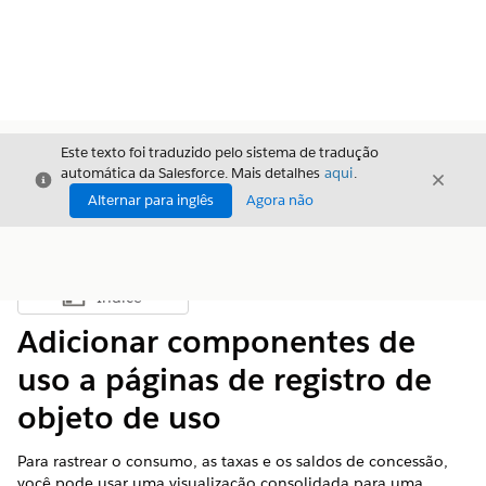
Este texto foi traduzido pelo sistema de tradução
automática da Salesforce. Mais detalhes
aqui
.
Fechar
Fecha
Fechar
Alternar para inglês
Agora não
Índice
Mostrar índice
Adicionar componentes de
uso a páginas de registro de
objeto de uso
Para rastrear o consumo, as taxas e os saldos de concessão,
você pode usar uma visualização consolidada para uma