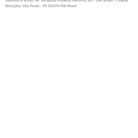
Salesforce Brasil, Av. Jornalista Roberto Marinho, 85 - 14º andar - Cidade
Monções, São Paulo - SP, 04575-000 Brasil
Adicionar e personalizar guias em páginas do Lightning
usando o Criador de aplicativo Lightning
ESTE ARTIGO RESOLVEU SEU PROBLEMA?
Diga-nos para podermos melhorar!
Sim
Não