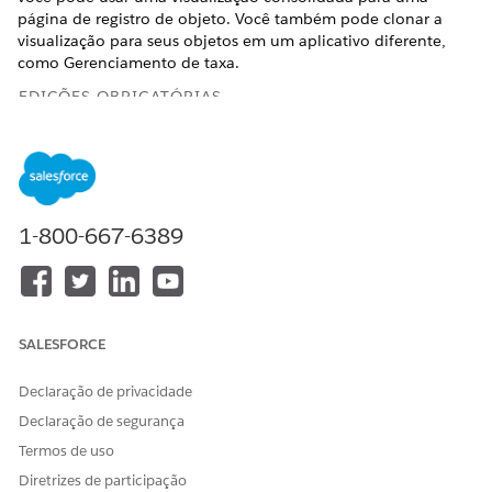
página de registro de objeto. Você também pode clonar a
visualização para seus objetos em um aplicativo diferente,
como Gerenciamento de taxa.
EDIÇÕES OBRIGATÓRIAS
Disponível em: Lightning Experience
Disponível em: Edições
Enterprise
,
Unlimited
e
Developer
com
a licença Revenue Cloud Advanced ou a licença
Revenue Cloud Billing
1-800-667-6389
PERMISSÕES NECESSÁRIAS AO USUÁRIO
Para editar layouts de
Personalizar aplicativo
página no Criador de
SALESFORCE
aplicativo Lightning:
Declaração de privacidade
Em Configuração, insira
Criador de aplicativo
Declaração de segurança
Lightning
na caixa Busca rápida e selecione
Criador de
aplicativo Lightning
.
Termos de uso
Selecione uma página de registro e clique em
Editar
.
Diretrizes de participação