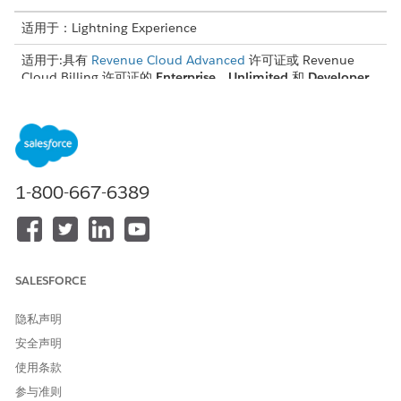
适用于：Lightning Experience
适用于:具有
Revenue Cloud Advanced
许可证或 Revenue
Cloud Billing 许可证的
Enterprise
、
Unlimited
和
Developer
Edition
所需用户权限
要在 Lightning 应用程序生成
自定义应用程序
器中编辑页面布局：
1-800-667-6389
从“设置”中，在快速查找框中输入
Lightning 应用程序生成
器
，然后选择
Lightning 应用程序生成器
。
选择记录页面，然后单击
编辑
。
您可以选择客户、资产、合同或自定义绑定对象记录页面。
SALESFORCE
要将组件添加到合并视图的选项卡，请从组件列表中选择这些组
件并将其拖放到记录页面布局。
隐私声明
安全声明
组件名称
对应选项卡
使用条款
使用率
费率
参与准则