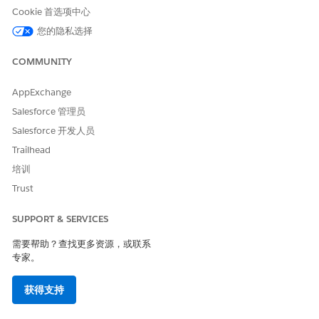
Cookie 首选项中心
使用资助详细信息
补助金
您的隐私选择
保单详细信息
保单
COMMUNITY
源资产详细信息
源资产
AppExchange
承诺关系详细信息
承诺详细信息
Salesforce 管理员
受管资产
管理资产
Salesforce 开发人员
保存更改。
Trailhead
培训
另请参阅：
Trust
使用 Lightning 应用程序生成器在 Lightning 页面中添加和自
定义选项卡
SUPPORT & SERVICES
需要帮助？查找更多资源，或联系
专家。
本文章是否解决您的问题？
获得支持
请与我们共享您的想法，以便我们进行改进！