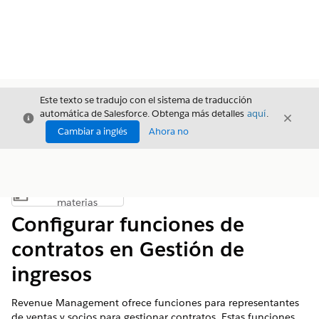
Este texto se tradujo con el sistema de traducción
automática de Salesforce. Obtenga más detalles
aquí
.
Cerrar
Cerrar
Cerrar
Cambiar a inglés
Ahora no
Índice de
Mostrar índice de materias
materias
Configurar funciones de
contratos en Gestión de
ingresos
Revenue Management
ofrece funciones para representantes
de ventas y socios para gestionar contratos. Estas funciones