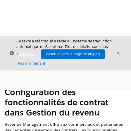
Ce texte a été traduit à l’aide du système de traduction
automatique de Salesforce. Plus de détails, consultez
Fermer
Ferme
<
cette page
.
Basculer vers la page en anglais
Fermer
Pas maintenant
Table des
Afficher la table des matières
matières
Configuration des
fonctionnalités de contrat
dans Gestion du revenu
Revenue Management
offre aux commerciaux et partenaires
des capacités de gestion des contrats. Ces fonctionnalités