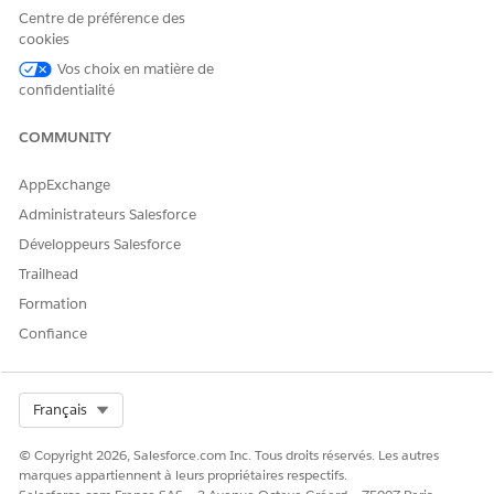
Centre de préférence des
Ajout d'un bouton Nouveau contrat
cookies
Aidez vos commerciaux à créer des contrats directement à
Vos choix en matière de
partir d'enregistrements finalisés en utilisant le bouton
confidentialité
Nouveau contrat dans les pages Devis ou Commande.
Cette configuration rationalise le processus commercial en
COMMUNITY
copiant automatiquement les informations essentielles,
telles que le nom du compte et la date de début, depuis
AppExchange
l'enregistrement source vers le Nouveau contrat.
Administrateurs Salesforce
Ajout du composant Barème de tarification du contrat
Développeurs Salesforce
aux pages d'enregistrement Lightning
Trailhead
Offrez aux commerciaux et aux responsables de contrat
une interface simple et complète pour gérer la tarification
Formation
des contrats en ajoutant le composant Barème de
Confiance
tarification des contrats aux pages Contrat. Personnalisez
le composant pour afficher uniquement les informations
dont vos utilisateurs ont besoin.
Select Org
Français
Mappage d'un flux pour capturer la tarification des lignes
de devis dans les contrats
© Copyright 2026, Salesforce.com Inc. Tous droits réservés. Les autres
marques appartiennent à leurs propriétaires respectifs.
Configurez un flux pour générer automatiquement des