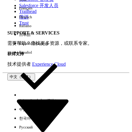
Salesforce 开发人员
Français
体验
Trailhead
培训
Deutsch
Trust
Italiano
SUPPORT & SERVICES
日本語
全部清除
完成
需要帮助？查找更多资源，或联系专家。
Español (México)
Español
获得支持
技术提供者
Experience Cloud
中文（简体）
Select Org
中文（简体）
中文（繁体）
한국어
Русский
没有结果