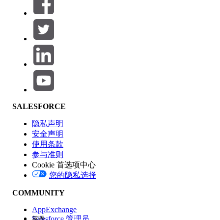
筛选器 (0)
选择筛选器
添加
产品区域
SALESFORCE
功能影响
隐私声明
安全声明
使用条款
参与准则
Cookie 首选项中心
版本
您的隐私选择
COMMUNITY
AppExchange
Salesforce 管理员
英语