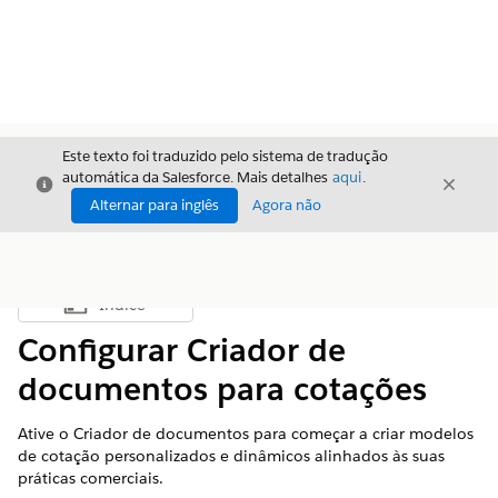
Este texto foi traduzido pelo sistema de tradução
automática da Salesforce. Mais detalhes
aqui
.
Fechar
Fecha
Fechar
Alternar para inglês
Agora não
Índice
Mostrar índice
Configurar Criador de
documentos para cotações
Ative o Criador de documentos para começar a criar modelos
de cotação personalizados e dinâmicos alinhados às suas
práticas comerciais.