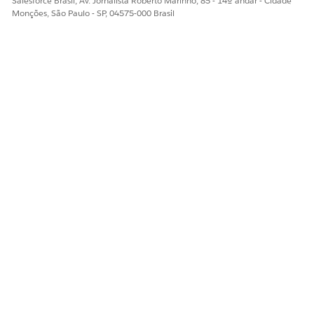
Salesforce Brasil, Av. Jornalista Roberto Marinho, 85 - 14º andar - Cidade
Monções, São Paulo - SP, 04575-000 Brasil