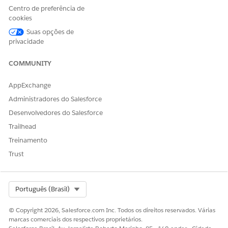
Centro de preferência de
Diga-nos para podermos melhorar!
cookies
Sim
Não
Suas opções de
privacidade
COMMUNITY
AppExchange
Administradores do Salesforce
Desenvolvedores do Salesforce
Trailhead
Treinamento
Trust
Select Org
Português (Brasil)
© Copyright 2026, Salesforce.com Inc. Todos os direitos reservados. Várias
marcas comerciais dos respectivos proprietários.