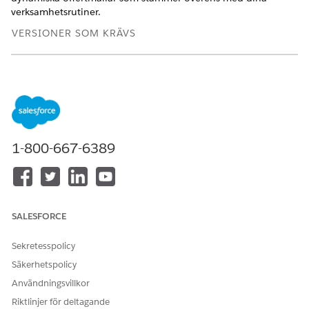
verksamhetsrutiner.
VERSIONER SOM KRÄVS
Tillgängliga i: Lightning Experience
Tillgängliga i: Utgåvorna
Enterprise
,
Unlimited
och
Developer
för
Intäktshantering
(tidigare Revenue Cloud)
där transaktionshantering har aktiverats
1-800-667-6389
ANVÄNDARBEHÖRIGHETER SOM KRÄVS FÖR ATT
Aktivera
Anpassa program
Dokumentbyggaren:
I Inställningar, i rutan Snabbsökning, skriv
SALESFORCE
och välj sedan
Intäktsinställningar
Intäktsinställningar
.
Sekretesspolicy
Slå på Dokumentbyggaren och uppdatera
Säkerhetspolicy
inställningssidan.
Användningsvillkor
Riktlinjer för deltagande