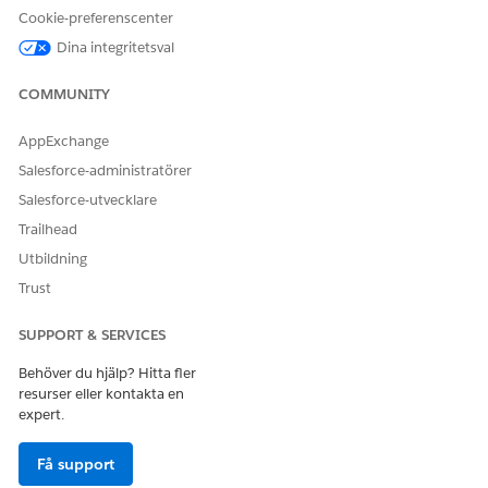
Cookie-preferenscenter
LÖSTE DENNA ARTIKEL DITT PROBLEM?
Dina integritetsval
Berätta för oss vad vi kan förbättra!
COMMUNITY
Ja
Nej
AppExchange
Salesforce-administratörer
Salesforce-utvecklare
Trailhead
Utbildning
Trust
SUPPORT & SERVICES
Behöver du hjälp? Hitta fler
resurser eller kontakta en
expert.
Få support