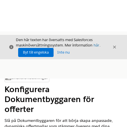
Den här texten har översatts med Salesforces
maskinöversättningssystem. Mer information
här
.
Stäng
Stäng
Stäng
Byt till engelska
Inte nu
Innehållsförteckningar
Visa innehållsförteckning
Konfigurera
Dokumentbyggaren för
offerter
Slå på Dokumentbyggaren för att börja skapa anpassade,
dynamiska offertmallar som stämmer överens med dina