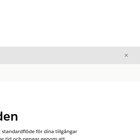
Stäng
Stäng
öden
t standardflöde för dina tillgångar
parar tid och pengar genom att