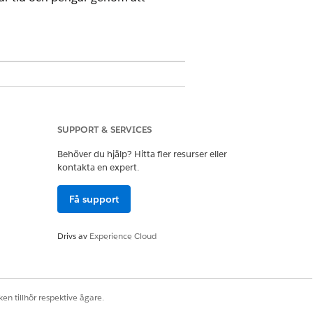
e Cloud)
där transaktionshantering
SUPPORT & SERVICES
Behöver du hjälp? Hitta fler resurser eller
kontakta en expert.
 Standardutdatatypen är Offert,
Få support
Drivs av
Experience Cloud
ttet kan inte skapa en offert för
e offerten med färre radartiklar och
I eller knappen
Lägg till tillgångar
i
en tillhör respektive ägare.