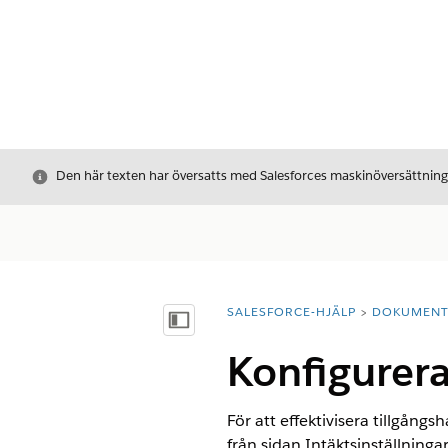
Stäng
Den här texten har översatts med Salesforces maskinöversättnin
SALESFORCE-HJÄLP
DOKUMEN
Du är här:
Visa innehållsförteckning
Konfigurera
För att effektivisera tillgång
från sidan Intäktsinställningar