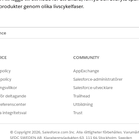
rodukter genom olika livscykelfaser.
ence
ise
,
Unlimited
och
Developer
för
Intäktshantering
(tidigare Revenu
RCE
COMMUNITY
ANVÄNDARBEHÖRIGHETER SOM KRÄVS FÖR ATT
policy
AppExchange
a i
Intäktshantering
:
Anpassa program
policy
Salesforce-administratörer
tt använda standardflödet som en guide eller utgångspunkt.
gsvillkor
Salesforce-utvecklare
er.
 för deltagande
Trailhead
referenscenter
Utbildning
 efter 10 sekunder. Användare som interagerar med användargränssni
 integritetsval
Trust
er annullering med 1 000 radartiklar. Användare skapar den inledand
å att den innehåller upp till 1 000 artiklar genom att använda AP
© Copyright 2026, Salesforce.com Inc. Alla rättigheter förbehålles. Varumärk
SFDC SWEDEN AB, Klarabergsviadukten 63, 111 64 Stockholm, Sweden