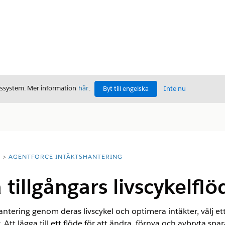
gssystem. Mer information
här
.
Byt till engelska
Inte nu
T
AGENTFORCE INTÄKTSHANTERING
 tillgångars livscykelfl
shantering genom deras livscykel och optimera intäkter, välj et
. Att lägga till ett flöde för att ändra, förnya och avbryta s