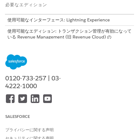
必要なエディション
使用可能なインターフェース: Lightning Experience
使用可能なエディション: トランザクション管理が有効になって
いる
Revenue Management
(旧 Revenue Cloud)
の
Enterprise
Edition、
Unlimited
Edition、および
Developer
Edition
必要なユーザー権限
価格設定手順を編集する
Salesforce 価格設定設計時間
0120-733-257 | 03-
ユーザー
4222-1000
[設定] で他の通貨を有効化します。
Enable multiple currency
通貨の有効化と無効化
新しい通貨の価格表を作成し、商品を追加します。通貨の価格
SALESFORCE
表を作成します。次を参照してください。
「
Define Prices in Price Book
」を参照してください。
プライバシーに関する声明
価格設定手順を開き、バージョンを無効化します。
セキュリティに関する声明