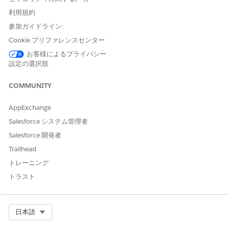
CurrencyIsoCode 入力変数を [価格設定] 要素の
利用規約
に対応付けます。
PricingCurrencyCode
参加ガイドライン:
「価格設定手順のコンテキストタグの対応付け」を参照してく
ださい。
Cookie プリファレンスセンター
処置を有効化します。
お客様によるプライバシー
設定の選択肢
COMMUNITY
マルチ通貨トランザクションがサポートされるのは、
メモ
AppExchange
Place Sales Transaction API
のみです。
Salesforce システム管理者
Salesforce 開発者
Trailhead
トレーニング
この記事で問題は解決されましたか?
トラスト
ご意見をお待ちしております。
はい
いいえ
Select Org
日本語