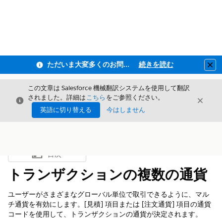
ただいま大変多くのお問い合わせをいただいており、ご連絡までにお時間を頂戴しております
続きを読む
Clo
この文章は Salesforce 機械翻訳システムを使用して翻訳
されました。詳細は
こちら
をご参照ください。
閉じる
閉じ
閉じる
英語に切り替える
今はしません
目次
目次を表示
トランザクションの複数の通貨
ユーザーがさまざまなグローバル単位で取引できるように、マル
チ通貨を有効にします。[見積] 項目または [注文通貨] 項目の通貨
コードを使用して、トランザクションの通貨が決定されます。